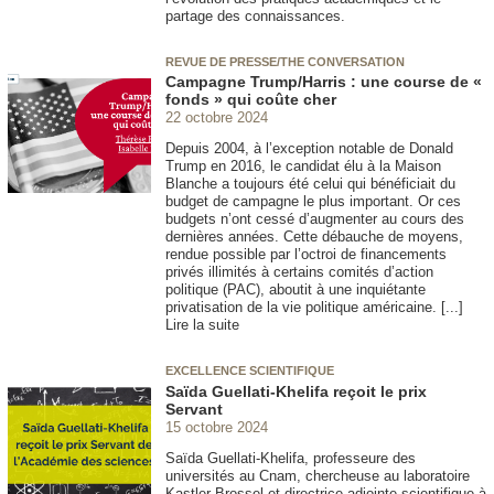
partage des connaissances.
REVUE DE PRESSE/THE CONVERSATION
Campagne Trump/Harris : une course de «
fonds » qui coûte cher
22 octobre 2024
Depuis 2004, à l’exception notable de Donald
Trump en 2016, le candidat élu à la Maison
Blanche a toujours été celui qui bénéficiait du
budget de campagne le plus important. Or ces
budgets n’ont cessé d’augmenter au cours des
dernières années. Cette débauche de moyens,
rendue possible par l’octroi de financements
privés illimités à certains comités d’action
politique (PAC), aboutit à une inquiétante
privatisation de la vie politique américaine. [...]
Lire la suite
EXCELLENCE SCIENTIFIQUE
Saïda Guellati-Khelifa reçoit le prix
Servant
15 octobre 2024
Saïda Guellati-Khelifa, professeure des
universités au Cnam, chercheuse au laboratoire
Kastler-Brossel et directrice adjointe scientifique à