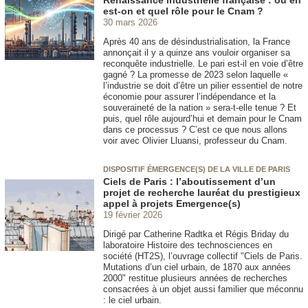
Renaissance industrielle française : où en
est-on et quel rôle pour le Cnam ?
30 mars 2026
Après 40 ans de désindustrialisation, la France
annonçait il y a quinze ans vouloir organiser sa
reconquête industrielle. Le pari est-il en voie d’être
gagné ? La promesse de 2023 selon laquelle «
l’industrie se doit d’être un pilier essentiel de notre
économie pour assurer l’indépendance et la
souveraineté de la nation » sera-t-elle tenue ? Et
puis, quel rôle aujourd’hui et demain pour le Cnam
dans ce processus ? C’est ce que nous allons
voir avec Olivier Lluansi, professeur du Cnam.
DISPOSITIF ÉMERGENCE(S) DE LA VILLE DE PARIS
Ciels de Paris : l’aboutissement d’un
projet de recherche lauréat du prestigieux
appel à projets Emergence(s)
19 février 2026
Dirigé par Catherine Radtka et Régis Briday du
laboratoire Histoire des technosciences en
société (HT2S), l’ouvrage collectif "Ciels de Paris.
Mutations d’un ciel urbain, de 1870 aux années
2000" restitue plusieurs années de recherches
consacrées à un objet aussi familier que méconnu
: le ciel urbain.