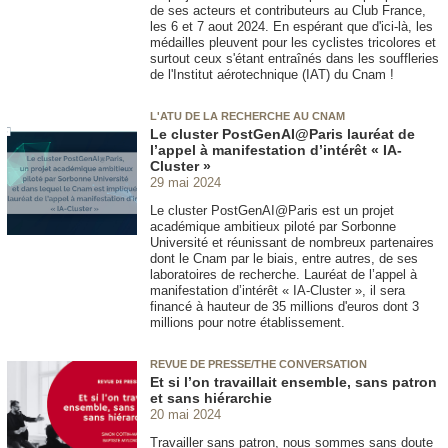
de ses acteurs et contributeurs au Club France,
les 6 et 7 aout 2024. En espérant que d'ici-là, les
médailles pleuvent pour les cyclistes tricolores et
surtout ceux s'étant entraînés dans les souffleries
de l'Institut aérotechnique (IAT) du Cnam !
L'ATU DE LA RECHERCHE AU CNAM
Le cluster PostGenAI@Paris lauréat de
l’appel à manifestation d’intérêt « IA-
Cluster »
29 mai 2024
Le cluster PostGenAI@Paris est un projet
académique ambitieux piloté par Sorbonne
Université et réunissant de nombreux partenaires
dont le Cnam par le biais, entre autres, de ses
laboratoires de recherche. Lauréat de l’appel à
manifestation d’intérêt « IA-Cluster », il sera
financé à hauteur de 35 millions d'euros dont 3
millions pour notre établissement.
REVUE DE PRESSE/THE CONVERSATION
Et si l’on travaillait ensemble, sans patron
et sans hiérarchie
20 mai 2024
Travailler sans patron, nous sommes sans doute