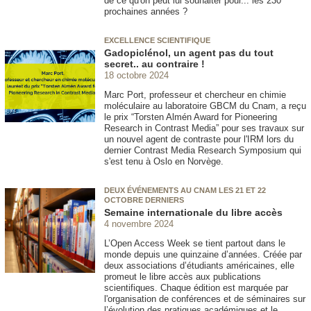
de ce qu'on peut lui souhaiter pour... les 230
prochaines années ?
EXCELLENCE SCIENTIFIQUE
Gadopiclénol, un agent pas du tout
secret.. au contraire !
18 octobre 2024
Marc Port, professeur et chercheur en chimie
moléculaire au laboratoire GBCM du Cnam, a reçu
le prix “Torsten Almén Award for Pioneering
Research in Contrast Media” pour ses travaux sur
un nouvel agent de contraste pour l'IRM lors du
dernier Contrast Media Research Symposium qui
s'est tenu à Oslo en Norvège.
DEUX ÉVÉNEMENTS AU CNAM LES 21 ET 22
OCTOBRE DERNIERS
Semaine internationale du libre accès
4 novembre 2024
L’Open Access Week se tient partout dans le
monde depuis une quinzaine d’années. Créée par
deux associations d’étudiants américaines, elle
promeut le libre accès aux publications
scientifiques. Chaque édition est marquée par
l'organisation de conférences et de séminaires sur
l’évolution des pratiques académiques et le