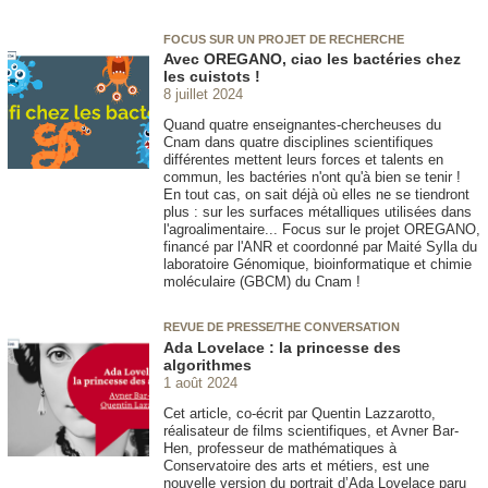
FOCUS SUR UN PROJET DE RECHERCHE
Avec OREGANO, ciao les bactéries chez
les cuistots !
8 juillet 2024
Quand quatre enseignantes-chercheuses du
Cnam dans quatre disciplines scientifiques
différentes mettent leurs forces et talents en
commun, les bactéries n'ont qu'à bien se tenir !
En tout cas, on sait déjà où elles ne se tiendront
plus : sur les surfaces métalliques utilisées dans
l'agroalimentaire... Focus sur le projet OREGANO,
financé par l'ANR et coordonné par Maité Sylla du
laboratoire Génomique, bioinformatique et chimie
moléculaire (GBCM) du Cnam !
REVUE DE PRESSE/THE CONVERSATION
Ada Lovelace : la princesse des
algorithmes
1 août 2024
Cet article, co-écrit par Quentin Lazzarotto,
réalisateur de films scientifiques, et Avner Bar-
Hen, professeur de mathématiques à
Conservatoire des arts et métiers, est une
nouvelle version du portrait d’Ada Lovelace paru