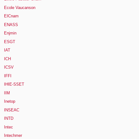
Ecole Vaucanson
EICnam
ENASS
Enjmin
ESGT
IAT
ICH
ICSV
IFFI
IHIE-SSET
IIM
Inetop
INSEAC
INTD
Intec
Intechmer