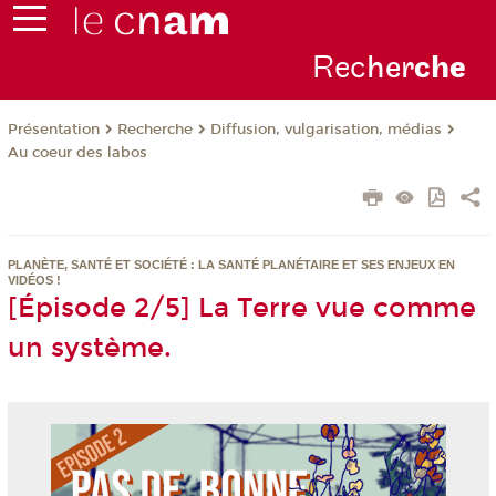
Rec
her
ch
e
Présentation
Recherche
Diffusion, vulgarisation, médias
Au coeur des labos
PLANÈTE, SANTÉ ET SOCIÉTÉ : LA SANTÉ PLANÉTAIRE ET SES ENJEUX EN
VIDÉOS !
[Épisode 2/5] La Terre vue comme
un système.