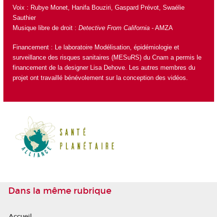
Voix : Rubye Monet, Hanifa Bouziri, Gaspard Prévot, Swaélie
Sauthier
Musique libre de droit :
Detective From California
- AMZA
Financement : Le laboratoire
Modélisation, épidémiologie et
surveillance des risques sanitaires (MESuRS)
du Cnam a permis le
financement de la designer Lisa Dehove. Les autres membres du
projet ont travaillé bénévolement sur la conception des vidéos.
Dans la même rubrique
Accueil