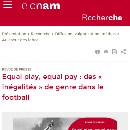
Rec
her
ch
e
Présentation
Recherche
Diffusion, vulgarisation, médias
Au coeur des labos
REVUE DE PRESSE
Equal play, equal pay : des «
inégalités » de genre dans le
football