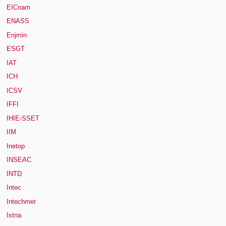
EICnam
ENASS
Enjmin
ESGT
IAT
ICH
ICSV
IFFI
IHIE-SSET
IIM
Inetop
INSEAC
INTD
Intec
Intechmer
Istna