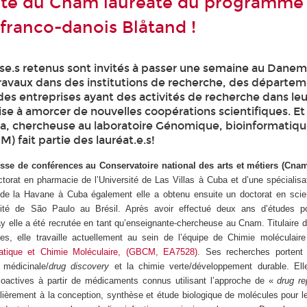
ste du Cnam lauréate du programme
franco-danois Blåtand !
se.s retenus sont invités à passer une semaine au Danem
travaux dans des institutions de recherche, des départe
 des entreprises ayant des activités de recherche dans le
e à amorcer de nouvelles coopérations scientifiques. Et
la, chercheuse au laboratoire Génomique, bioinformatiqu
) fait partie des lauréat.e.s!
esse de conférences au Conservatoire national des arts et métiers (Cna
octorat en pharmacie de l’Université de Las Villas à Cuba et d’une spécialisa
té de la Havane à Cuba également elle a obtenu ensuite un doctorat en sci
sité de São Paulo au Brésil. Après avoir effectué deux ans d’études p
ay elle a été recrutée en tant qu’enseignante-chercheuse au Cnam. Titulaire d’
hes, elle travaille actuellement au sein de l’équipe de Chimie moléculai
atique et Chimie Moléculaire, (GBCM, EA7528)
. Ses recherches portent
 médicinale/
drug discovery
et la chimie verte/développement durable. El
ioactives à partir de médicaments connus utilisant l’approche de «
drug re
ulièrement à la conception, synthèse et étude biologique de molécules pour l