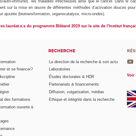
s/auto-immunes, les maladies infectieuses ainsi que le cancer. Dans le cad
tent sur la mise en œuvre de différentes méthodes d’activation douces pour
ur ajoutée (biotransformation, organocatalyse, micro-ondes).
es lauréat.e.s du programme Blåtand 2019 sur le site de l'Institut frança
RECHERCHE
RÉS
formation
La direction de la recherche & son actu
er et se financer?
Laboratoires
Voir 
iscipline
Études doctorales & HDR
métier
Partenariats & financements
égion
Diffusion, vulgarisation, médias
al des formations
Ethique et intégrité dans la recherche
formation ouverte à
tages
lternance
is