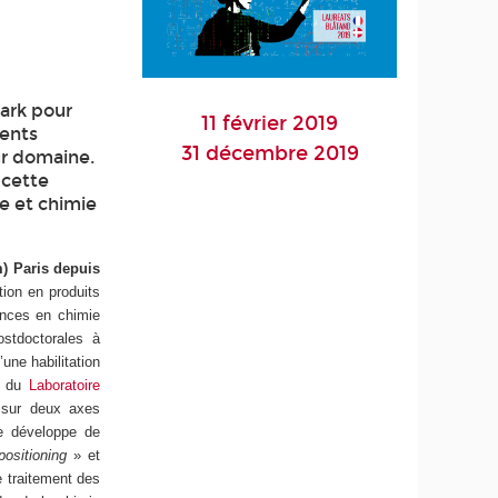
ark pour
11 février 2019
ments
31 décembre 2019
ur domaine.
 cette
e et chimie
m) Paris depuis
tion en produits
ences en chimie
ostdoctorales à
une habilitation
re du
Laboratoire
 sur deux axes
le développe de
positioning
» et
e traitement des