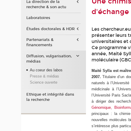
Une chimi
La direction de la
recherche & son actu
d'échange 
Laboratoires
Les chercheur.eu
Études doctorales & HDR
présenter leurs 
Partenariats &
universitaires et
financements
Ce programme vis
année, Maité Syl
Diffusion, vulgarisation,
moléculaire (GBCM
médias
Au coeur des labos
Maité Sylla est maîtr
Presse & médias
2007.
Titulaire d’un d
Science ouverte
naturels à l’Universi
médicinale à l’Univer
Ethique et intégrité dans
l’Université Paris Sacl
la recherche
à diriger des recherc
Génomique, Bioinform
principaux : la chimie
nouvelles molécules b
s’intéresse plus partic