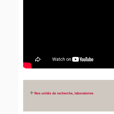
PARTENARIAT
Signature d’un accord-cadre entre le
Cnam et l’INRAE
Le Cnam et l’Institut national de recherche pour l'agr
Nos unités de recherche, laboratoires
par Léon
l'environnement (INRAE), ont scellé le 7 mai dernier
 jours de
liens déjà existants de longue date entre les deux 
vacances
parle de pérennisation des relations, notamment d
uent
sociales sur la question du travail et de l’activité.