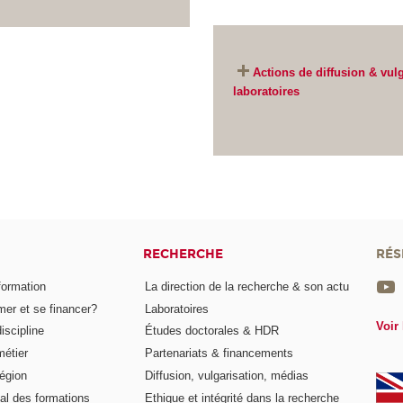
Actions de diffusion & vulg
laboratoires
RECHERCHE
RÉS
formation
La direction de la recherche & son actu
er et se financer?
Laboratoires
Voir 
iscipline
Études doctorales & HDR
métier
Partenariats & financements
égion
Diffusion, vulgarisation, médias
al des formations
Ethique et intégrité dans la recherche