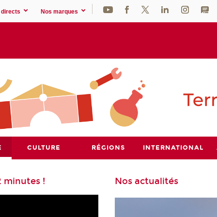
directs
Nos marques
E
CULTURE
RÉGIONS
INTERNATIONAL
 minutes !
Nos actualités