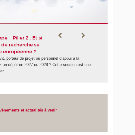
doctor
au Cna
systèm
supéri
égales
 – Pilier 2 : Et si
t de recherche se
lle européenne ?
t, porteur de projet ou personnel d’appui à la
 un dépôt en 2027 ou 2028 ? Cette session est une
er.
vénements et actualités à venir