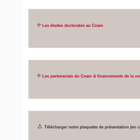
points de vue.
Les études doctorales au Cnam
Les partenariats du Cnam &
financements de la re
Télécharger notre plaquette de présentation (en c