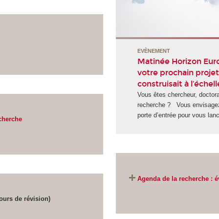
EVÈNEMENT
Matinée Horizon Europe
votre prochain proje
construisait à l’éche
Vous êtes chercheur, doctoran
recherche ? Vous envisagez
porte d’entrée pour vous lanc
cherche
Agenda de la recherche : é
ours de révision)