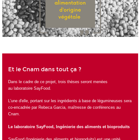
Et le Cnam dans tout ça ?
Dans le cadre de ce projet, trois thèses seront menées
au
laboratoire SayFood
.
L'une d'elle, portant sur les ingrédients à base de légumineuses sera
co-encadrée par Rebeca Garcia, maîtresse de conférences au
Cnam.
Le laboratoire SayFood, Ingénierie des aliments et bioproduits
SayFood (Ingénierie des aliments et bioproduits) est une unité