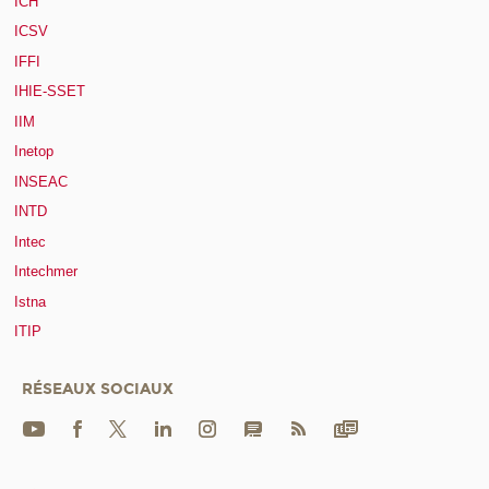
ICH
ICSV
IFFI
IHIE-SSET
IIM
Inetop
INSEAC
INTD
Intec
Intechmer
Istna
ITIP
RÉSEAUX SOCIAUX