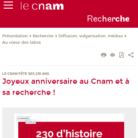
Rec
her
ch
e
Présentation
Recherche
Diffusion, vulgarisation, médias
Au coeur des labos
LE CNAM FÊTE SES 230 ANS
Joyeux anniversaire au Cnam et à
sa recherche !