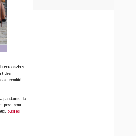
du coronavirus
ant des
saisonnalité
 la pandémie de
des pays pour
vaux,
publiés