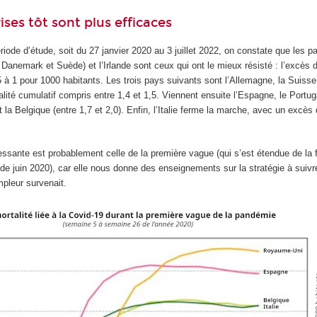
ises tôt sont plus efficaces
riode d’étude, soit du 27 janvier 2020 au 3 juillet 2022, on constate que les p
anemark et Suède) et l’Irlande sont ceux qui ont le mieux résisté : l’excès d
5 à 1 pour 1000 habitants. Les trois pays suivants sont l’Allemagne, la Suisse
ité cumulatif compris entre 1,4 et 1,5. Viennent ensuite l’Espagne, le Portug
la Belgique (entre 1,7 et 2,0). Enfin, l’Italie ferme la marche, avec un excès 
ressante est probablement celle de la première vague (qui s’est étendue de la 
s de juin 2020), car elle nous donne des enseignements sur la stratégie à suivr
pleur survenait.