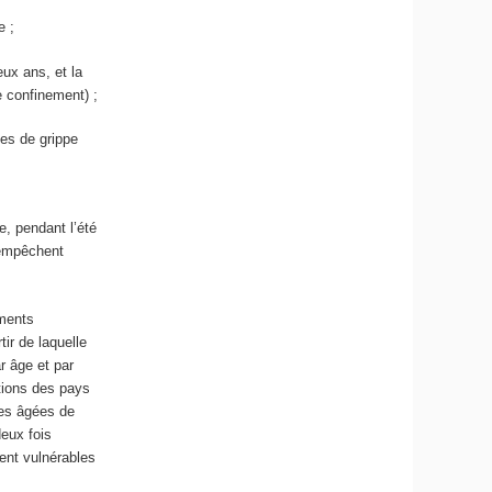
e ;
ux ans, et la
 confinement) ;
ies de grippe
e, pendant l’été
 empêchent
ments
ir de laquelle
r âge et par
ations des pays
nes âgées de
deux fois
ment vulnérables