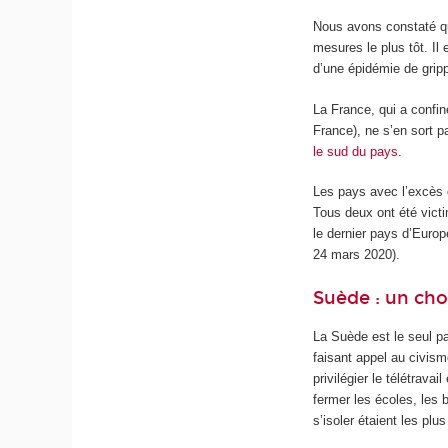
Nous avons constaté que
mesures le plus tôt. I
d’une épidémie de grip
La France, qui a confin
France), ne s’en sort p
le sud du pays
.
Les pays avec l’excès 
Tous deux ont été vict
le dernier pays d’Europ
24 mars 2020).
Suède : un cho
La Suède est le seul p
faisant appel au civis
privilégier le télétrava
fermer les écoles, les 
s’isoler étaient les plu