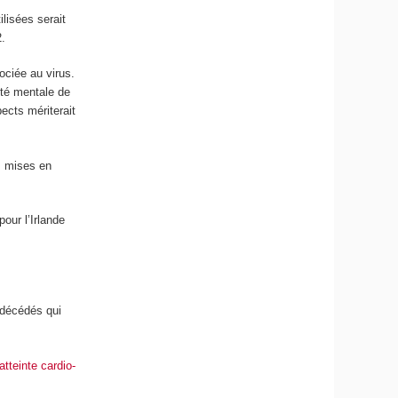
ilisées serait
2.
ociée au virus.
nté mentale de
ects mériterait
s mises en
our l’Irlande
 décédés qui
atteinte cardio-