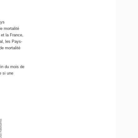
ays
e mortalité
 et la France,
al, les Pays-
de mortalité
fin du mois de
e si une