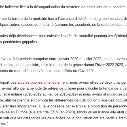
lité indirecte liée à la désorganisation du système de soins lors de la pandémi
pte la baisse de la mortalité liée à l’absence d’épidémie de grippe pendant de
lques autres causes de mortalité (comme les accidents de la route pendant le
thodes déjà développées pour calculer l’excès de mortalité pendant les épidém
es pandémies grippales.
ravaux à la période comprise entre janvier 2020 et juillet 2022, car la survenu
un épisode caniculaire, puis le retour de la grippe durant l’hiver 2022-2023,
 excès de mortalité observés aux seuls effets du Covid-19.
 plupart des
articles publiés antérieurement
, nous avons effectué deux change
avons allongé la période de référence utilisée pour calculer la tendance à part
lait être estimé (2010-2019 au lieu de 2015-2019) et nous avons standardisé pa
té, afin de prendre en compte les différences de distribution d’âge des popul
avérer très importantes. L’Italie possède par exemple la proportion de person
élevée en Europe (elle était de 7,5 % en 2020), tandis qu’en Irlande elle était 
 on sait que les catégories les plus âgées de la population ont été particulière
CoV-2.