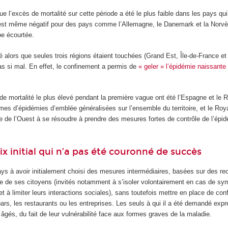
 l’excès de mortalité sur cette période a été le plus faible dans les pays qui 
l est même négatif pour des pays comme l’Allemagne, le Danemark et la Norvèg
pe écourtée.
é alors que seules trois régions étaient touchées (Grand Est, Île-de-France et
as si mal. En effet, le confinement a permis de
« geler » l’épidémie naissante
de mortalité le plus élevé pendant la première vague ont été l’Espagne et le
imes d’épidémies d’emblée généralisées sur l’ensemble du territoire, et le Ro
e de l’Ouest à se résoudre à prendre des mesures fortes de contrôle de l’épid
ix initial qui n’a pas été couronné de succès
ays à avoir initialement choisi des mesures intermédiaires, basées sur des 
me de ses citoyens (invités notamment à s’isoler volontairement en cas de s
il et à limiter leurs interactions sociales), sans toutefois mettre en place de con
bars, les restaurants ou les entreprises. Les seuls à qui il a été demandé ex
s âgés, du fait de leur vulnérabilité face aux formes graves de la maladie.