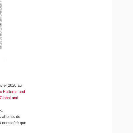
nvier 2020 au
 « Patterns and
 Global and
x,
 atteints de
s considéré que