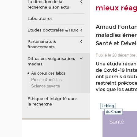
La direction de la
mieux réag
recherche & son actu
Laboratoires
Arnaud Fontane
Études doctorales & HDR
maladies émerge
Partenariats &
Santé et Déve
financements
Publié le 20 décembre
Diffusion, vulgarisation,
Une étude récent
médias
de Covid-19 insta
Au coeur des labos
ont permis d’obt
Presse & médias
restreint précoc
Science ouverte
vies que les aut
Ethique et intégrité dans
la recherche