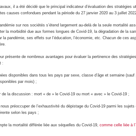
vaux, il a été décidé que le principal indicateur d’évaluation des stratégies ut
utes causes confondues pendant la période du 27 janvier 2020 au 3 juillet 202
pandémie sur nos sociétés s’étend largement au-delà de la seule mortalité ass
ter la morbidité due aux formes longues de Covid-19, la dégradation de la sa
r la pandémie, ses effets sur l’éducation, l’économie, etc. Chacun de ces asp
ère.
eur présente de nombreux avantages pour évaluer la pertinence des stratégie
t :
nnées disponibles dans tous les pays par sexe, classe d’âge et semaine (sauf p
isponibles par mois) ;
r de la discussion : mort « de » le Covid-19 ou mort « avec » le Covid-19 ;
 nous préoccuper de l’exhaustivité du dépistage du Covid-19 parmi les sujets
férente selon les pays ;
pte la mortalité différée liée aux séquelles du Covid-19,
comme celle liée à l’