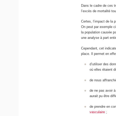
Dans le cadre de ces tra
l’excès de mortalité to
Certes, l’impact de la 
On peut par exemple ci
la population causée pa
une analyse à part enti
Cependant, cet indicat
place. Il permet en effe
d’utiliser des do
où elles étaient d
de nous affranchi
de ne pas avoir à
aurait pu être dif
de prendre en com
vasculaire
;