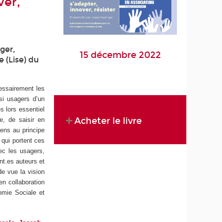
ver,
ger,
15 décembre 2022
e (Lise) du
cessairement les
si usagers d’un
s lors essentiel
Acheter le livre
e, de saisir en
sens au principe
qui portent ces
ec les usagers,
ent.es auteurs et
de vue la vision
en collaboration
omie Sociale et