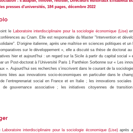
ciation : s'adapter, innover, résister
,
Directeurs éditoriaux Elisabetta 
des presses d'universités, 184 pages, décembre 2022
olo
joint le
Laboratoire interdisciplinaire pour la sociologie économique (Lise)
en
conférences au Cnam. Elle est responsable du Master "Intervention et dével
olidaire". D’origine italienne, après une maîtrise en sciences politiques et 
omparatives sur le développement », elle a discuté sa thèse de doctorat au
tives hier et aujourd’hui : un regard sur la Sicile à partir du capital social »
r un Post-doctorat à l’Université Paris 1 Panthéon Sorbonne sur « Les inno
ux ». Aujourd’hui ses recherches s’inscrivent dans le courant de la sociolog
tions liées aux innovations socio-économiques en particulier dans le cham
 de l’entreprenariat social en France et en Italie ; les innovations sociales
 de gouvernance associative ; les initiatives citoyennes de transition
ger
au
Laboratoire interdisciplinaire pour la sociologie économique (Lise)
après a