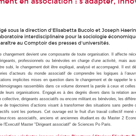
ent en association : s'adapter, inno
gé sous la direction d'Elisabetta Bucolo et Joseph Haerin
boratoire interdisciplinaire pour la sociologie économiqu
araître au Comptoir des presses d'universités.
 le changement devient une composante de toute organisation. Il affecte né
dirigeants, professionnels ou bénévoles en charge d’une activité, mais aus
tre subi, le changement doit être expliqué, analysé et accompagné. Il est dè
ories d’acteurs du monde associatif de comprendre les logiques à l’œuvr
entations implicites mises en question dans le changement et de rappeler le 
témoignages rassemblés dans ce volume donnent la parole à ceux et celles 
e leurs organisations. Engagé.es à des degrés divers dans la relation av
n collective, dirigeants associatifs ou encore militant.es bénévoles, les différ
e de trajectoires d’actions visant à transformer des situations sans perdre 
ectifs sont les porteurs. Cet ouvrage est le fruit d'un travail collectif mené 
teur.rices associatifs, anciens et anciennes étudiant.es du Master 2 Econ
 l'Executif Master "Dirigeant associatif" de Sciences Po Paris.