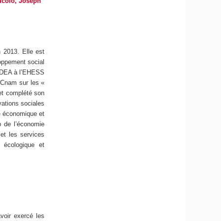
Bucolo, Joseph
 2013. Elle est
oppement social
un DEA à l’EHESS
 Cnam sur les «
 et complété son
vations sociales
ie économique et
p de l’économie
 et les services
 écologique et
voir exercé les