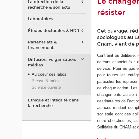
Le changem
La direction de la
recherche & son actu
résister
Laboratoires
Cet ouvrage, rédi
Études doctorales & HDR
sociologues au La
Partenariats &
Cnam, vient de p
financements
Contraint ou délibéré,
Diffusion, vulgarisation,
acteurs associatifs : 
médias
service. Pour ne pas ê
Au coeur des labos
pour toutes les catég
Presse & médias
particulier les représ
Science ouverte
de chaque action. Les 
changements au sein d
Ethique et intégrité dans
destinataires de l’actio
la recherche
autrices rendent compt
sociétale dont ces coll
entre chercheur.es, ac
Solidaire du CNAM et de