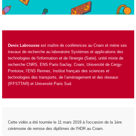
Denis Labrousse
est maître de conférences au Cnam et mène ses
travaux de recherche au laboratoire
Systèmes et applications des
technologies de l'information et de l'énergie (Satie)
, unité mixte de
recherche
CNRS
,
ENS Paris-Saclay
, Cnam,
Université de Cergy-
Pontoise
, l’
ENS Rennes
,
Institut français des sciences et
technologies des transports, de l’aménagement et des réseaux
(IFFSTTAR)
et
Université Paris Sud
.
Cette vidéo a été tournée le 11 mars 2019 à l'occasion de la 1ère
cérémonie de remise des diplômes de l'HDR au Cnam.