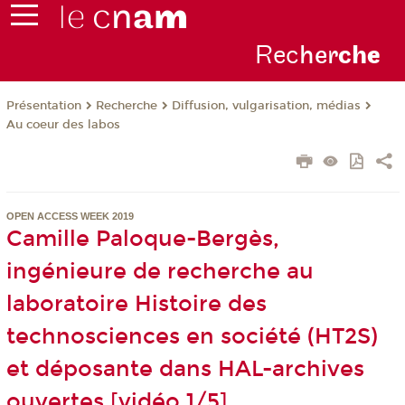
Rec
her
ch
e
Présentation
Recherche
Diffusion, vulgarisation, médias
Au coeur des labos
OPEN ACCESS WEEK 2019
Camille Paloque-Bergès,
ingénieure de recherche au
laboratoire Histoire des
technosciences en société (HT2S)
et déposante dans HAL-archives
ouvertes [vidéo 1/5]