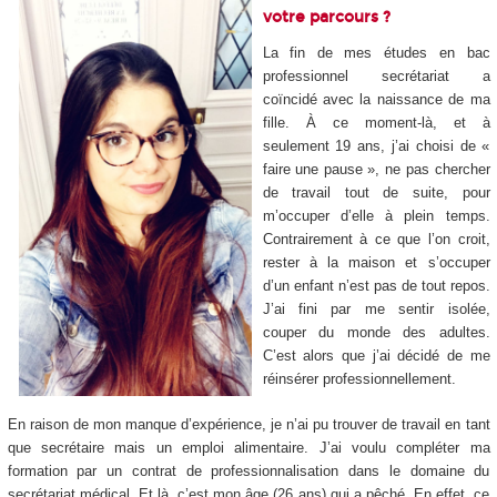
votre parcours ?
La fin de mes études en bac
professionnel secrétariat a
coïncidé avec la naissance de ma
fille. À ce moment-là, et à
seulement 19 ans, j’ai choisi de «
faire une pause », ne pas chercher
de travail tout de suite, pour
m’occuper d’elle à plein temps.
Contrairement à ce que l’on croit,
rester à la maison et s’occuper
d’un enfant n’est pas de tout repos.
J’ai fini par me sentir isolée,
couper du monde des adultes.
C’est alors que j’ai décidé de me
réinsérer professionnellement.
En raison de mon manque d’expérience, je n’ai pu trouver de travail en tant
que secrétaire mais un emploi alimentaire. J’ai voulu compléter ma
formation par un contrat de professionnalisation dans le domaine du
secrétariat médical. Et là, c’est mon âge (26 ans) qui a pêché. En effet, ce