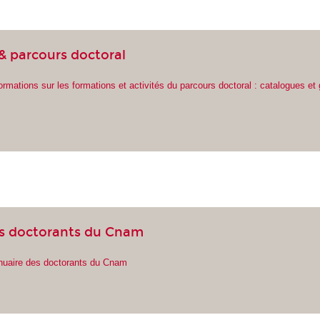
& parcours doctoral
ormations sur les formations et activités du parcours doctoral : catalogues et
s doctorants du Cnam
nnuaire des doctorants du Cnam