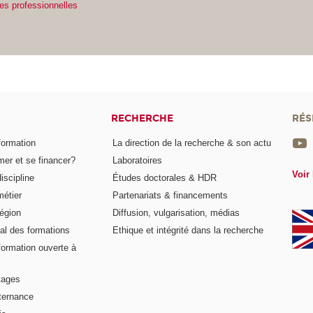
es professionnelles
RECHERCHE
RÉS
formation
La direction de la recherche & son actu
er et se financer?
Laboratoires
Voir 
iscipline
Études doctorales & HDR
métier
Partenariats & financements
égion
Diffusion, vulgarisation, médias
al des formations
Ethique et intégrité dans la recherche
formation ouverte à
tages
lternance