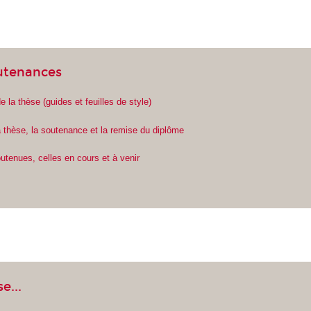
utenances
e la thèse (guides et feuilles de style)
a thèse, la soutenance et la remise du diplôme
utenues, celles en cours et à venir
e...