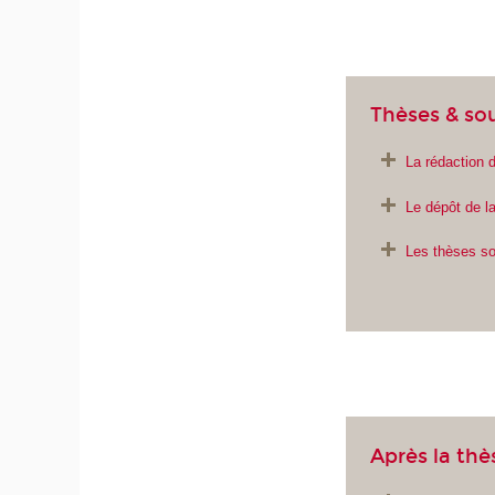
Thèses & so
La rédaction d
Le dépôt de l
Les thèses so
Après la thès