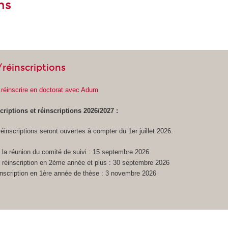
ns
/réinscriptions
e réinscrire en doctorat avec Adum
criptions et réinscriptions 2026/2027 :
réinscriptions seront ouvertes à compter du 1er juillet 2026.
e la réunion du comité de suivi : 15 septembre 2026
e réinscription en 2ème année et plus : 30 septembre 2026
’inscription en 1ère année de thèse : 3 novembre 2026