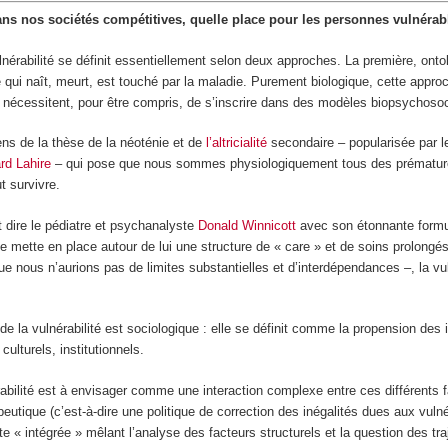
ns nos sociétés compétitives, quelle place pour les personnes vulnérabl
nérabilité se définit essentiellement selon deux approches. La première, ont
e qui naît, meurt, est touché par la maladie. Purement biologique, cette app
nécessitent, pour être compris, de s’inscrire dans des modèles biopsychoso
ens de la thèse de la néoténie et de
l’altricialité
secondaire – popularisée par l
rd Lahire
– qui pose que nous sommes physiologiquement tous des prématurés :
ut survivre.
 dire le pédiatre et psychanalyste
Donald Winnicott
avec son étonnante form
se mette en place autour de lui une structure de « care » et de soins prolong
e nous n’aurions pas de limites substantielles et d’interdépendances –, la vuln
 la vulnérabilité est sociologique : elle se définit comme la propension des 
ulturels, institutionnels.
rabilité est à envisager comme une interaction complexe entre ces différents fa
eutique (c’est-à-dire une politique de correction des inégalités dues aux vulnér
te « intégrée » mêlant l’analyse des facteurs structurels et la question des tr