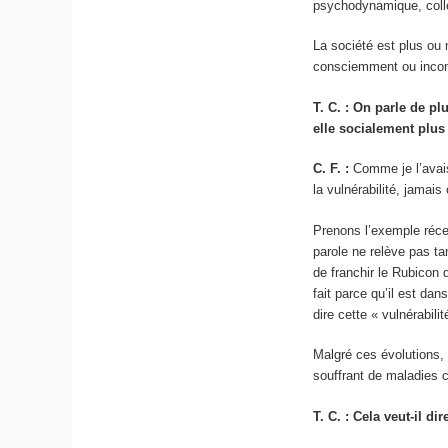
psychodynamique, coll
La société est plus ou 
consciemment ou incons
T. C. : On parle de pl
elle socialement plus
C. F. :
Comme je l’avai
la vulnérabilité, jamai
Prenons l’exemple récen
parole ne relève pas ta
de franchir le Rubicon d
fait parce qu’il est da
dire cette « vulnérabilit
Malgré ces évolutions, 
souffrant de maladies c
T. C. : Cela veut-il d