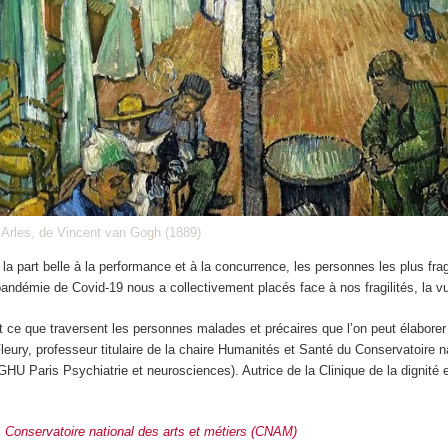
 d’Arles, de Vincent van Gogh (1889)
la part belle à la performance et à la concurrence, les personnes les plus frag
a pandémie de Covid-19 nous a collectivement placés face à nos fragilités, la vu
t ce que traversent les personnes malades et précaires que l’on peut élaborer 
leury, professeur titulaire de la chaire Humanités et Santé du Conservatoire nat
 (GHU Paris Psychiatrie et neurosciences). Autrice de la Clinique de la dignité
,
Conservatoire national des arts et métiers (CNAM)