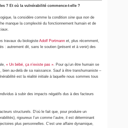
es ? Et où la vulnérabilité commence-t-elle ?
ologique, la considère comme la condition
sine qua non
de
roche manque la complexité du fonctionnement humain et de
ciaux.
es travaux du biologiste
Adolf Portmann
et, plus récemment,
 autrement dit, sans le soutien (présent et à venir) des
ule,
« Un bébé, ça n’existe pas »
. Pour qu’un être humain se
és, bien au-delà de sa naissance. Sauf à être transhumaniste –
érabilité est la réalité initiale à laquelle nous sommes tous
individus à subir des impacts négatifs dus à des facteurs
cteurs structurels. D’où le fait que, pour produire un
abilités), rigoureux l’un comme l’autre, il est déterminant
ajectoires plus personnelles. C’est une affaire dynamique,