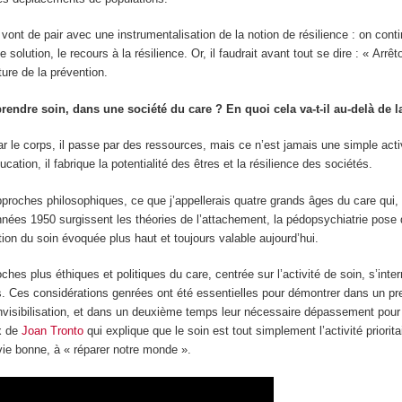
s vont de pair avec une instrumentalisation de la notion de résilience : on co
ne solution, le recours à la résilience. Or, il faudrait avant tout se dire : « Arr
lture de la prévention.
prendre soin, dans une société du care ? En quoi cela va-t-il au-delà de 
 le corps, il passe par des ressources, mais ce n’est jamais une simple activ
ducation, il fabrique la potentialité des êtres et la résilience des sociétés.
pproches philosophiques, ce que j’appellerais quatre grands âges du care qui, 
nées 1950 surgissent les théories de l’attachement, la pédopsychiatrie pose
ition du soin évoquée plus haut et toujours valable aujourd’hui.
ches plus éthiques et politiques du care, centrée sur l’activité de soin, s’inte
Ces considérations genrées ont été essentielles pour démontrer dans un pre
 invisibilisation, et dans un deuxième temps leur nécessaire dépassement pour
x de
Joan Tronto
qui explique que le soin est tout simplement l’activité priori
 vie bonne, à « réparer notre monde ».