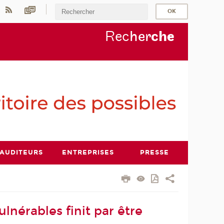
Rec
her
ch
e
AUDITEURS
ENTREPRISES
PRESSE
lnérables finit par être