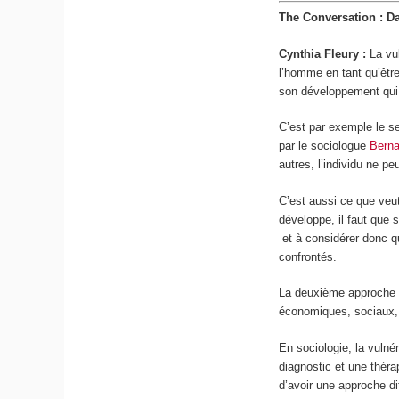
The Conversation : Da
Cynthia Fleury :
La vul
l’homme en tant qu’êtr
son développement qui 
C’est par exemple le s
par le sociologue
Berna
autres, l’individu ne pe
C’est aussi ce que veut
développe, il faut que 
et à considérer donc qu
confrontés.
La deuxième approche de
économiques, sociaux, c
En sociologie, la vulné
diagnostic et une thérap
d’avoir une approche di