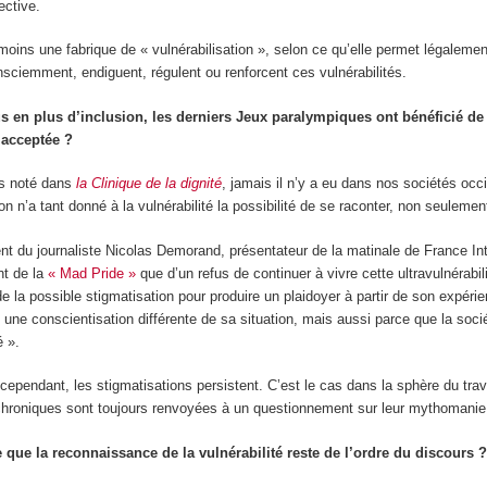
ective.
moins une fabrique de « vulnérabilisation », selon ce qu’elle permet légalement
ciemment, endiguent, régulent ou renforcent ces vulnérabilités.
us en plus d’inclusion, les derniers Jeux paralympiques ont bénéficié de 
 acceptée ?
s noté dans
la Clinique de la dignité
, jamais il n’y a eu dans nos sociétés oc
s on n’a tant donné à la vulnérabilité la possibilité de se raconter, non seule
t du journaliste Nicolas Demorand, présentateur de la matinale de France Int
nt de la
« Mad Pride »
que d’un refus de continuer à vivre cette ultravulnérab
e la possible stigmatisation pour produire un plaidoyer à partir de son expérienc
ns une conscientisation différente de sa situation, mais aussi parce que la soci
é ».
cependant, les stigmatisations persistent. C’est le cas dans la sphère du trav
hroniques sont toujours renvoyées à un questionnement sur leur mythomanie pos
ire que la reconnaissance de la vulnérabilité reste de l’ordre du discours 