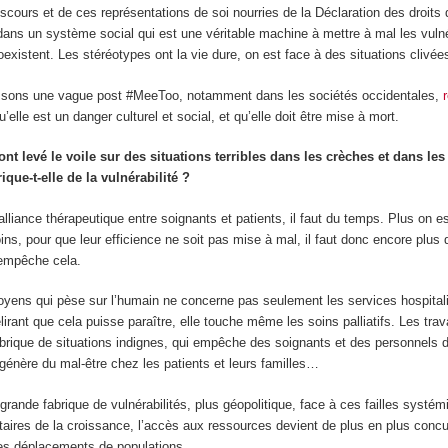
scours et de ces représentations de soi nourries de la Déclaration des droits 
 dans un système social qui est une véritable machine à mettre à mal les vulnéra
coexistent. Les stéréotypes ont la vie dure, on est face à des situations clivée
bissons une vague post #MeeToo, notamment dans les sociétés occidentales,
’elle est un danger culturel et social, et qu’elle doit être mise à mort.
 ont levé le voile sur des situations terribles dans les crèches et dans
ique-t-elle de la vulnérabilité ?
lliance thérapeutique entre soignants et patients, il faut du temps. Plus on es
s, pour que leur efficience ne soit pas mise à mal, il faut donc encore plus 
 empêche cela.
oyens qui pèse sur l’humain ne concerne pas seulement les services hospitalier
lirant que cela puisse paraître, elle touche même les soins palliatifs. Les t
abrique de situations indignes, qui empêche des soignants et des personnels d
 génère du mal-être chez les patients et leurs familles…
grande fabrique de vulnérabilités, plus géopolitique, face à ces failles systé
nétaires de la croissance, l’accès aux ressources devient de plus en plus conc
des déplacements de populations.