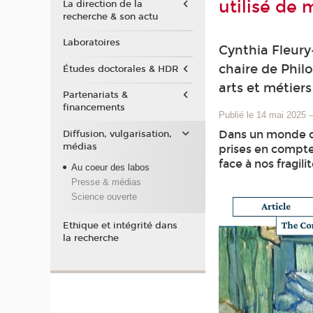
utilisé de 
La direction de la
recherche & son actu
Laboratoires
Cynthia Fleury
chaire de Phil
Études doctorales & HDR
arts et métier
Partenariats &
financements
Publié le 14 mai 2025
Dans un monde qui
Diffusion, vulgarisation,
médias
prises en compte 
face à nos fragili
Au coeur des labos
Presse & médias
Science ouverte
Ethique et intégrité dans
la recherche