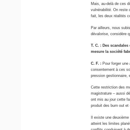
Mais, au-delà de ces di
vulnérabilité. On reste
fait, les deux réalités 
Par ailleurs, nous su
dévalorise, considère qu
T. C. : Des scandales
mesure la société fabr
C. F. :
Pour forger une a
consentement à ces soin
pression gestionnaire,
Cette restriction des m
magistrature – aussi dé
ont mis au jour cette f
produit des burn out et
Il existe une deuxième 
atteint les limites pla
conflits conduisent à 