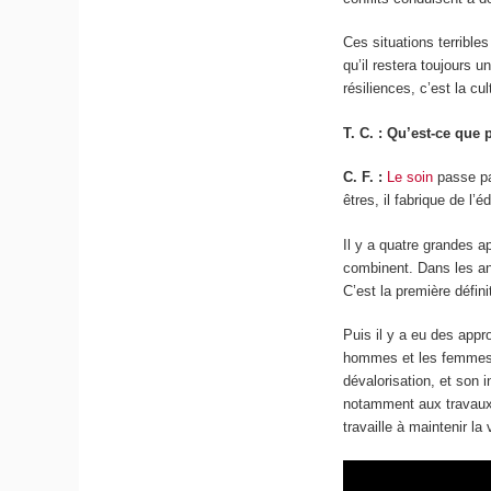
Ces situations terrible
qu’il restera toujours u
résiliences, c’est la cu
T. C. : Qu’est-ce que 
C. F. :
Le soin
passe par
êtres, il fabrique de l’é
Il y a quatre grandes a
combinent. Dans les an
C’est la première défin
Puis il y a eu des appro
hommes et les femmes. 
dévalorisation, et son
notamment aux travau
travaille à maintenir la