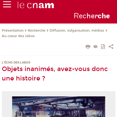
Rec
her
ch
e
Présentation
Recherche
Diffusion, vulgarisation, médias
Au coeur des labos
L'ÉCHO DES LABOS
Objets inanimés, avez-vous donc
une histoire ?