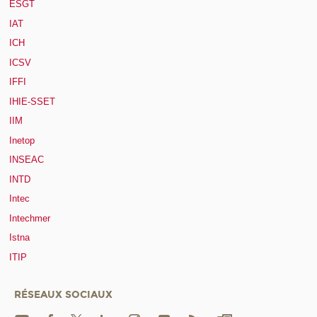
ESGT
IAT
ICH
ICSV
IFFI
IHIE-SSET
IIM
Inetop
INSEAC
INTD
Intec
Intechmer
Istna
ITIP
RÉSEAUX SOCIAUX