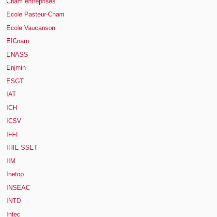
Cnam entreprises
Ecole Pasteur-Cnam
Ecole Vaucanson
EICnam
ENASS
Enjmin
ESGT
IAT
ICH
ICSV
IFFI
IHIE-SSET
IIM
Inetop
INSEAC
INTD
Intec