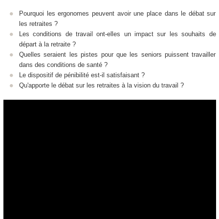
Pourquoi les ergonomes peuvent avoir une place dans le débat sur
les retraites ?
Les conditions de travail ont-elles un impact sur les souhaits de
départ à la retraite ?
Quelles seraient les pistes pour que les seniors puissent travailler
dans des conditions de santé ?
Le dispositif de pénibilité est-il satisfaisant ?
Qu'apporte le débat sur les retraites à la vision du travail ?