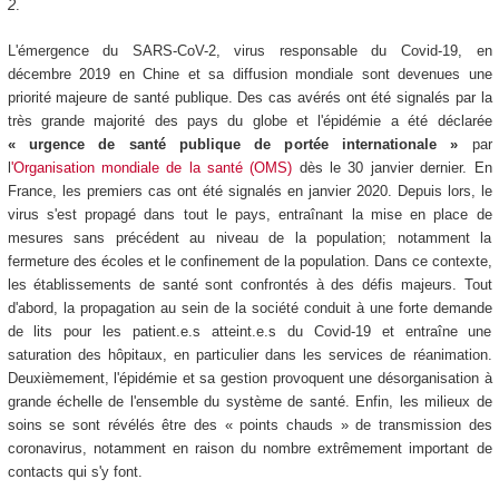
2
.
L'émergence du SARS-CoV-2, virus responsable du Covid-19, en
décembre 2019 en Chine et sa diffusion mondiale sont devenues une
priorité majeure de santé publique. Des cas avérés ont été signalés par la
très grande majorité des pays du globe et l'épidémie a été déclarée
« urgence de santé publique de portée internationale »
par
l
'Organisation mondiale de la santé (OMS)
dès le 30 janvier dernier. En
France, les premiers cas ont été signalés en janvier 2020. Depuis lors, le
virus s'est propagé dans tout le pays, entraînant la mise en place de
mesures sans précédent au niveau de la population; notamment la
fermeture des écoles et le confinement de la population. Dans ce contexte,
les établissements de santé sont confrontés à des défis majeurs. Tout
d'abord, la propagation au sein de la société conduit à une forte demande
de lits pour les patient.e.s atteint.e.s du Covid-19 et entraîne une
saturation des hôpitaux, en particulier dans les services de réanimation.
Deuxièmement, l'épidémie et sa gestion provoquent une désorganisation à
grande échelle de l'ensemble du système de santé. Enfin, les milieux de
soins se sont révélés être des « points chauds » de transmission des
coronavirus, notamment en raison du nombre extrêmement important de
contacts qui s'y font.