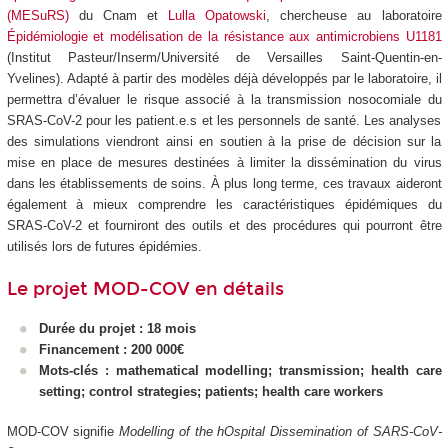
(MESuRS)
du Cnam et
Lulla Opatowski
, chercheuse au laboratoire
Épidémiologie et modélisation de la résistance aux antimicrobiens U1181
(Institut Pasteur/Inserm/Université de Versailles Saint-Quentin-en-
Yvelines). Adapté à partir des modèles déjà développés par le laboratoire, il
permettra d’évaluer le risque associé à la transmission nosocomiale du
SRAS-CoV-2 pour les patient.e.s et les personnels de santé. Les analyses
des simulations viendront ainsi en soutien à la prise de décision sur la
mise en place de mesures destinées à limiter la dissémination du virus
dans les établissements de soins. À plus long terme, ces travaux aideront
également à mieux comprendre les caractéristiques épidémiques du
SRAS-CoV-2 et fourniront des outils et des procédures qui pourront être
utilisés lors de futures épidémies.
Le projet MOD-COV en détails
Durée du projet : 18 mois
Financement : 200 000€
Mots-clés : m
athematical modelling; transmission; health care
setting; control strategies; patients; health care workers
MOD-COV signifie
Modelling of the hOspital Dissemination of SARS-CoV-