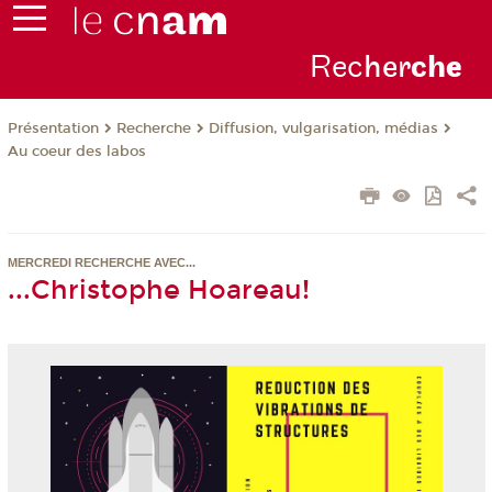
Rec
her
ch
e
Présentation
Recherche
Diffusion, vulgarisation, médias
Au coeur des labos
MERCREDI RECHERCHE AVEC...
...Christophe Hoareau!