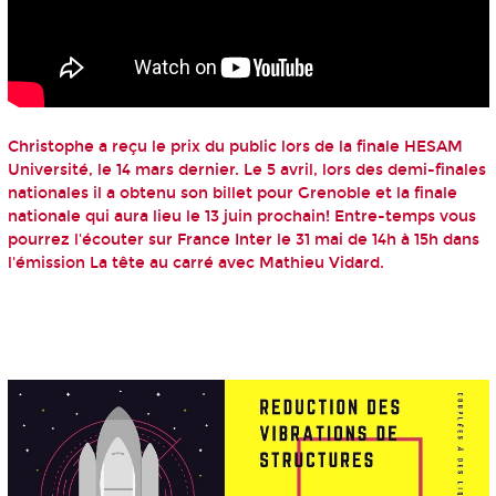
Christophe a reçu le prix du public lors de la finale HESAM
Université, le 14 mars dernier. Le 5 avril, lors des demi-finales
nationales il a obtenu son billet pour Grenoble et la finale
nationale qui aura lieu le 13 juin prochain! Entre-temps vous
pourrez l'écouter sur France Inter le 31 mai de 14h à 15h dans
l'émission
La tête au carré avec Mathieu Vidard
.