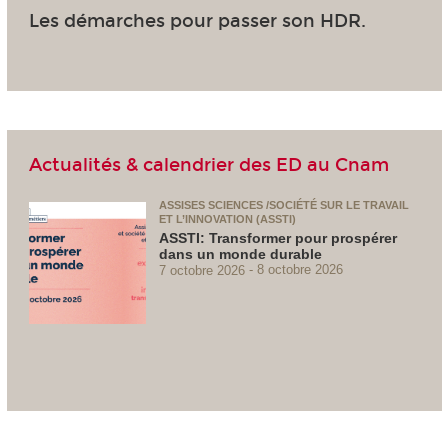
Les démarches pour passer son HDR.
Actualités & calendrier des ED au Cnam
ASSISES SCIENCES /SOCIÉTÉ SUR LE TRAVAIL
ET L’INNOVATION (ASSTI)
ASSTI: Transformer pour prospérer
dans un monde durable
7 octobre 2026
8 octobre 2026