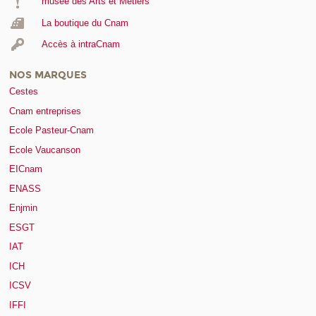
musée des Arts et Métiers
La boutique du Cnam
Accès à intraCnam
NOS MARQUES
Cestes
Cnam entreprises
Ecole Pasteur-Cnam
Ecole Vaucanson
EICnam
ENASS
Enjmin
ESGT
IAT
ICH
ICSV
IFFI