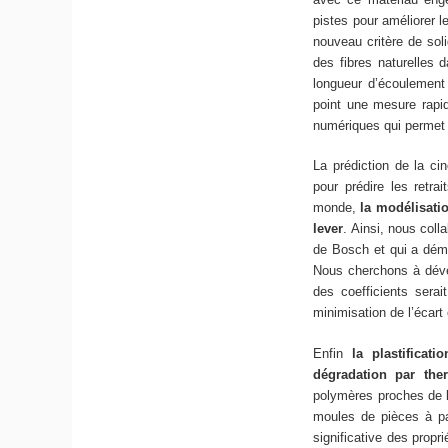
pistes pour améliorer 
nouveau critère de soli
des fibres naturelles 
longueur d’écoulement 
point une mesure rapid
numériques qui permet 
La prédiction de la cin
pour prédire les retr
monde,
la modélisati
lever
. Ainsi, nous col
de Bosch et qui a dém
Nous cherchons à dével
des coefficients serai
minimisation de l’écart
Enfin
la plastifica
dégradation par the
polymères proches de le
moules de pièces à par
significative des prop