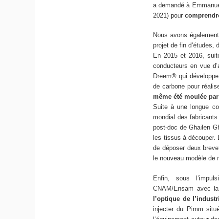
a demandé à Emmanuel R
2021) pour
comprendre
Nous avons également 
projet de fin d’études,
En 2015 et 2016, suit
conducteurs en vue d’a
Dreem® qui développ
de carbone pour réali
même été moulée par i
Suite à une longue col
mondial des fabricant
post-doc de Ghailen Gh
les tissus à découper.
de déposer deux brev
le nouveau modèle de m
Enfin, sous l’impuls
CNAM/Ensam avec la 
l’optique de l’industr
injecter du Pimm situ