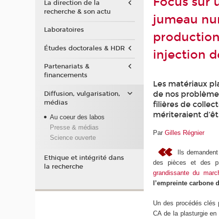
Focus sur 
La direction de la
recherche & son actu
jumeau num
Laboratoires
production
Études doctorales & HDR
injection 
Partenariats &
financements
Les matériaux pl
de nos problèmes
Diffusion, vulgarisation,
médias
filières de colle
mériteraient d’ê
Au coeur des labos
Presse & médias
Par
Gilles Régnier
Science ouverte
Ils demandent 
Ethique et intégrité dans
des pièces et des pro
la recherche
grandissante du marc
l’empreinte carbone 
Un des procédés clés 
CA de la plasturgie e