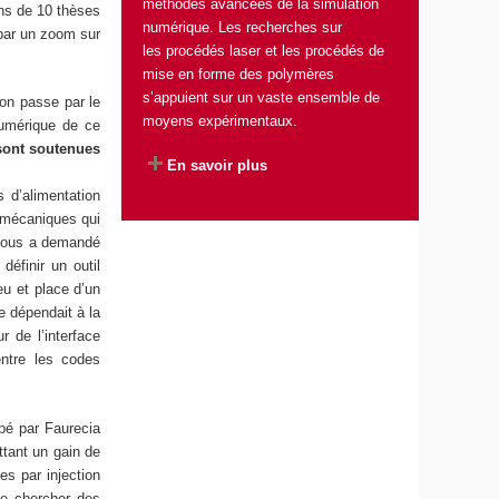
méthodes avancées de la simulation
ns de 10 thèses
numérique. Les recherches sur
 par un zoom sur
les procédés laser et les procédés de
mise en forme des polymères
s’appuient sur un vaste ensemble de
ion passe par le
moyens expérimentaux.
numérique de ce
sont soutenues
En savoir plus
 d’alimentation
 mécaniques qui
 nous a demandé
définir un outil
u et place d’un
e dépendait à la
r de l’interface
 entre les codes
pé par Faurecia
tant un gain de
es par injection
de chercher des