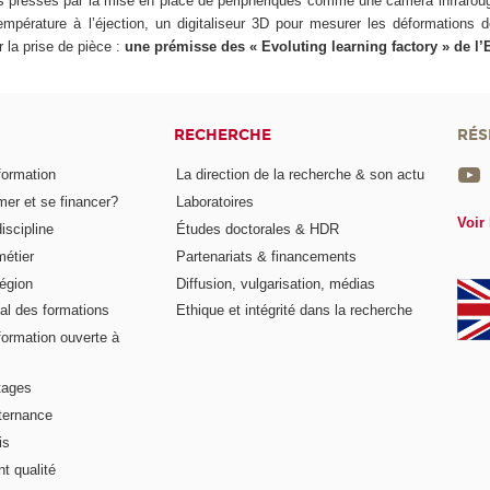
s presses par la mise en place de périphériques comme une caméra infrarou
empérature à l’éjection, un digitaliseur 3D pour mesurer les déformations 
 la prise de pièce :
une prémisse des « Evoluting learning factory » de l
RECHERCHE
RÉS
formation
La direction de la recherche & son actu
er et se financer?
Laboratoires
Voir 
iscipline
Études doctorales & HDR
métier
Partenariats & financements
égion
Diffusion, vulgarisation, médias
al des formations
Ethique et intégrité dans la recherche
formation ouverte à
tages
lternance
is
t qualité