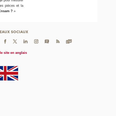
ge pour mesurer
des pièces et la
’Ensam ?
»
EAUX SOCIAUX
le site en anglais