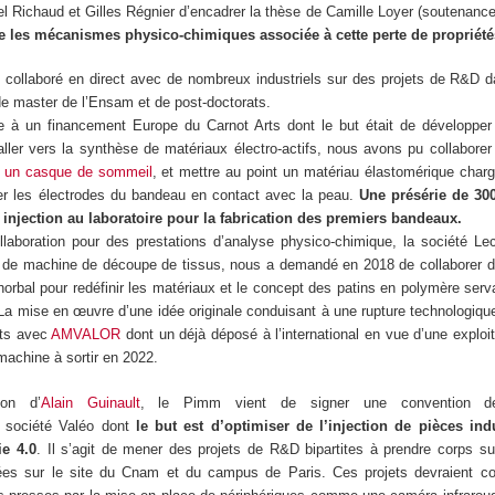
ichaud et Gilles Régnier d’encadrer la thèse de Camille Loyer (soutenance
 les mécanismes physico-chimiques associée à cette perte de propriét
collaboré en direct avec de nombreux industriels sur des projets de R&D d
 de master de l’Ensam et de post-doctorats.
e à un financement Europe du Carnot Arts dont le but était de développe
ller vers la synthèse de matériaux électro-actifs, nous avons pu collaborer
e
un casque de sommeil
, et mettre au point un matériau élastomérique char
ser les électrodes du bandeau en contact avec la peau.
Une présérie de 300
njection au laboratoire pour la fabrication des premiers bandeaux.
laboration pour des prestations d’analyse physico-chimique, la société Le
s de machine de découpe de tissus, nous a demandé en 2018 de collaborer d
orbal pour redéfinir les matériaux et le concept des patins en polymère serv
 La mise en œuvre d’une idée originale conduisant à une rupture technologiq
ets avec
AMVALOR
dont un déjà déposé à l’international en vue d’une exploit
achine à sortir en 2022.
ion d’
Alain Guinault
, le Pimm vient de signer une convention de 
société Valéo dont
le but est d’optimiser de l’injection de pièces ind
ie 4.0
. Il s’agit de mener des projets de R&D bipartites à prendre corps s
ées sur le site du Cnam et du campus de Paris. Ces projets devraient con