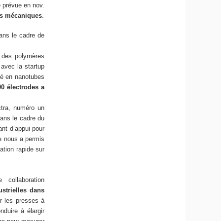
 prévue en nov.
és mécaniques
.
ans le cadre de
r des polymères
 avec la startup
gé en nanotubes
0 électrodes a
ctra, numéro un
ans le cadre du
ant d’appui pour
ue nous a permis
ation rapide sur
collaboration
ustrielles dans
ur les presses à
duire à élargir