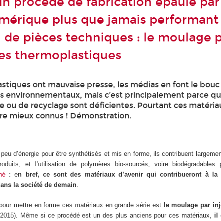
un procédé de fabrication épaulé par
érique plus que jamais performant 
 de pièces techniques : le moulage 
des thermoplastiques
astiques ont mauvaise presse, les médias en font le bouc
 environnementaux, mais c’est principalement parce qu
cte ou de recyclage sont déficientes. Pourtant ces matéria
tre mieux connus ! Démonstration.
peu d’énergie pour être synthétisés et mis en forme, ils contribuent largemen
duits, et l’utilisation de polymères bio-sourcés, voire biodégradables
hé
: e
n bref, ce sont des matériaux d’avenir qui contribueront à la
dans la société de demain
.
pour mettre en forme ces matériaux en grande série est
le moulage par inj
n 2015). Même si ce procédé est un des plus anciens pour ces matériaux,
il