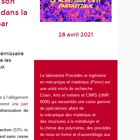
 son
dans la
par
28 avril 2021
 émissaire
e les
ux
Le laboratoire
Procédés et ingénierie
en mécanique et matériaux (Pimm)
est
une unité mixte de recherche
Cnam, Arts et métiers et CNRS (UMR
t à l’allègement
8006) qui rassemble une vaste gamme
 prend
une part
de spécialistes allant de
 diminution de
la mécanique des matériaux et
des structures à la métallurgie et
la chimie des polymères, des procédés
ection
(53% du
de mise en forme et d’assemblage aux
 est sans cesse