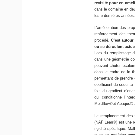
revisité pour en amé
dans le domaine en deu
les 5 dernières années
L’amélioration des prop
renforcement des ther
procédé.
C’est autour
ou se déroulent actue
Lors du remplissage du
dans une géométrie co
peuvent chuter locale
dans le cadre de la th
permettant de prendr
coefficient de sécurité
fois du gradient d’orie
qui conditionne l’inte
Moldflow©et Abaqus© a f
Le remplacement des f
(NAFILean®) est une ré
rigidité spécifique. M
avec ce matériau enge