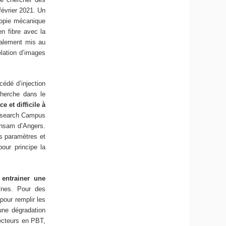
février 2021. Un
tropie mécanique
n fibre avec la
galement mis au
élation d’images
cédé d’injection
cherche dans le
 et difficile à
 Research Campus
sam d’Angers.
es paramètres et
our principe la
 entrainer une
înes. Pour des
pour remplir les
une dégradation
necteurs en PBT,