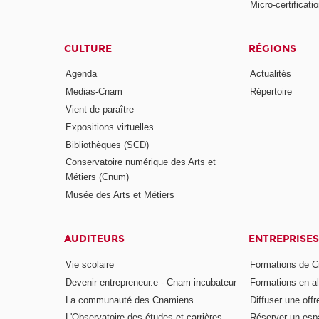
Micro-certificati
CULTURE
RÉGIONS
Agenda
Actualités
Medias-Cnam
Répertoire
Vient de paraître
Expositions virtuelles
Bibliothèques (SCD)
Conservatoire numérique des Arts et
Métiers (Cnum)
Musée des Arts et Métiers
AUDITEURS
ENTREPRISES
Vie scolaire
Formations de C
Devenir entrepreneur.e - Cnam incubateur
Formations en a
La communauté des Cnamiens
Diffuser une offr
L'Observatoire des études et carrières
Réserver un es