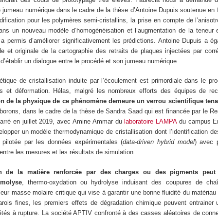
le jumeau numérique dans le cadre de la thèse d’Antoine Dupuis soutenue en 
dification pour les polymères semi-cristallins, la prise en compte de l’aniso
dans un nouveau modèle d’homogénéisation et l’augmentation de la teneur e
a permis d’améliorer significativement les prédictions. Antoine Dupuis a é
e et originale de la cartographie des retraits de plaques injectées par corr
d’établir un dialogue entre le procédé et son jumeau numérique.
étique de cristallisation induite par l’écoulement est primordiale dans le pro
aits et déformation. Hélas, malgré les nombreux efforts des équipes de re
on de la physique de ce phénomène demeure un verrou scientifique tenace
laborons, dans le cadre de la thèse de Sandra Saad qui est financée par le
arré en juillet 2019, avec Amine Ammar du
laboratoire LAMPA
du campus En
opper un modèle thermodynamique de cristallisation dont l’identification d
t pilotée par les données expérimentales (
data-driven hybrid model
) avec p
 entre les mesures et les résultats de simulation.
tion de la matière renforcée par des charges ou des pigments peut
rmolyse
, thermo-oxydation ou hydrolyse induisant des coupures de cha
ur masse molaire critique qui vise à garantir une bonne fluidité du matériau 
ois fines, les premiers effets de dégradation chimique peuvent entrainer 
riétés à rupture. La société APTIV confronté à des casses aléatoires de con