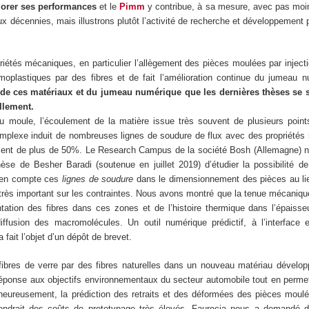
liorer ses performances
et le
Pimm
y contribue, à sa mesure, avec pas moi
x décennies, mais illustrons plutôt l’activité de recherche et développement
.
riétés mécaniques, en particulier l’allègement des pièces moulées par inject
moplastiques par des fibres et de fait l’amélioration continue du jumeau 
 de ces matériaux et du jumeau numérique que les dernières thèses se 
llement.
 moule, l’écoulement de la matière issue très souvent de plusieurs points
mplexe induit de nombreuses lignes de soudure de flux avec des propriétés
ment de plus de 50%. Le Research Campus de la société Bosh (Allemagne)
èse de Besher Baradi (soutenue en juillet 2019) d’étudier la possibilité de 
e en compte ces
lignes de soudure
dans le dimensionnement des pièces au lie
 très important sur les contraintes. Nous avons montré que la tenue mécaniqu
ntation des fibres dans ces zones et de l’histoire thermique dans l’épaisseu
rdiffusion des macromolécules. Un outil numérique prédictif, à l’interface
ait l’objet d’un dépôt de brevet.
ibres de verre par des fibres naturelles dans un nouveau matériau dévelop
ponse aux objectifs environnementaux du secteur automobile tout en permet
alheureusement, la prédiction des retraits et des déformées des pièces moulé
ndrait des coûts de prototypage très élevés. Faurecia nous a demandé 