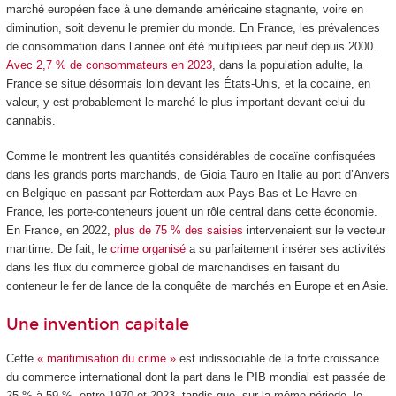
marché européen face à une demande américaine stagnante, voire en
diminution, soit devenu le premier du monde. En France, les prévalences
de consommation dans l’année ont été multipliées par neuf depuis 2000.
Avec 2,7 % de consommateurs en 2023
, dans la population adulte, la
France se situe désormais loin devant les États-Unis, et la cocaïne, en
valeur, y est probablement le marché le plus important devant celui du
cannabis.
Comme le montrent les quantités considérables de cocaïne confisquées
dans les grands ports marchands, de Gioia Tauro en Italie au port d’Anvers
en Belgique en passant par Rotterdam aux Pays-Bas et Le Havre en
France, les porte-conteneurs jouent un rôle central dans cette économie.
En France, en 2022,
plus de 75 % des saisies
intervenaient sur le vecteur
maritime. De fait, le
crime organisé
a su parfaitement insérer ses activités
dans les flux du commerce global de marchandises en faisant du
conteneur le fer de lance de la conquête de marchés en Europe et en Asie.
Une invention capitale
Cette
« maritimisation du crime »
est indissociable de la forte croissance
du commerce international dont la part dans le PIB mondial est passée de
25 % à 59 %, entre 1970 et 2023, tandis que, sur la même période, le