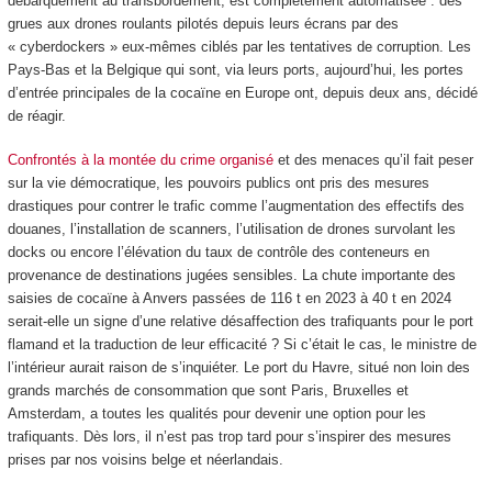
débarquement au transbordement, est complètement automatisée : des
grues aux drones roulants pilotés depuis leurs écrans par des
« cyberdockers » eux-mêmes ciblés par les tentatives de corruption. Les
Pays-Bas et la Belgique qui sont, via leurs ports, aujourd’hui, les portes
d’entrée principales de la cocaïne en Europe ont, depuis deux ans, décidé
de réagir.
Confrontés à la montée du crime organisé
et des menaces qu’il fait peser
sur la vie démocratique, les pouvoirs publics ont pris des mesures
drastiques pour contrer le trafic comme l’augmentation des effectifs des
douanes, l’installation de scanners, l’utilisation de drones survolant les
docks ou encore l’élévation du taux de contrôle des conteneurs en
provenance de destinations jugées sensibles. La chute importante des
saisies de cocaïne à Anvers passées de 116 t en 2023 à 40 t en 2024
serait-elle un signe d’une relative désaffection des trafiquants pour le port
flamand et la traduction de leur efficacité ? Si c’était le cas, le ministre de
l’intérieur aurait raison de s’inquiéter. Le port du Havre, situé non loin des
grands marchés de consommation que sont Paris, Bruxelles et
Amsterdam, a toutes les qualités pour devenir une option pour les
trafiquants. Dès lors, il n’est pas trop tard pour s’inspirer des mesures
prises par nos voisins belge et néerlandais.