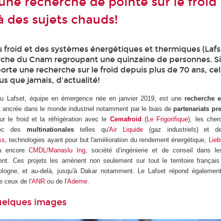
 une recherche de pointe sur le froid
à des sujets chauds!
u froid et des systèmes énergétiques et thermiques (Lafs
rche du Cnam regroupant une quinzaine de personnes. S
orte une recherche sur le froid depuis plus de 70 ans, cel
lus que jamais, d'actualité!
u Lafset, équipe en émergence née en janvier 2019, est une
recherche e
 ancrée dans le monde industriel notamment par le biais de
partenariats pr
ur le froid et la réfrigération avec le
Cemafroid
(
Le Frigorifique
), les cher
avec des
multinationales
telles qu'
Air Liquide
(gaz industriels) et d
ss
, technologies ayant pour but l'amélioration du rendement énergétique,
Lieb
ou encore
CMDL/Manaslu Ing
, société d’ingénierie et de conseil dans 
ent. Ces projets les amènent non seulement sur tout le territoire françai
ogne, et au-delà, jusqu'à Dakar notamment. Le Lafset répond égaleme
ceux de l'
ANR
ou de l'
Ademe
.
quelques images