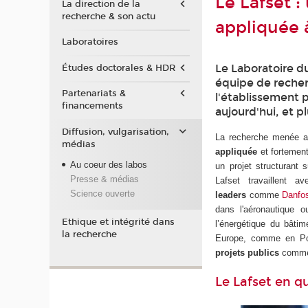
Le Lafset :
La direction de la
recherche & son actu
appliquée 
Laboratoires
Le Laboratoire d
Études doctorales & HDR
équipe de reche
Partenariats &
l'établissement p
financements
aujourd'hui, et p
Diffusion, vulgarisation,
La recherche menée a
médias
appliquée
et fortement
Au coeur des labos
un projet structurant s
Presse & médias
Lafset travaillent 
Science ouverte
leaders
comme
Danfo
dans l'aéronautique 
Ethique et intégrité dans
l’énergétique du bâtim
la recherche
Europe, comme en Pol
projets publics
comme 
Le Lafset en 