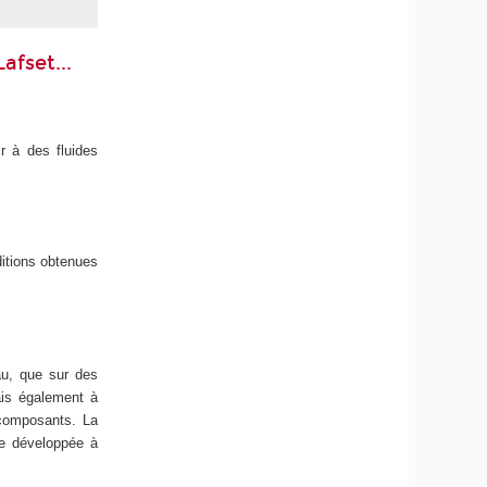
afset...
r à des fluides
itions obtenues
au, que sur des
ais également à
 composants. La
le développée à