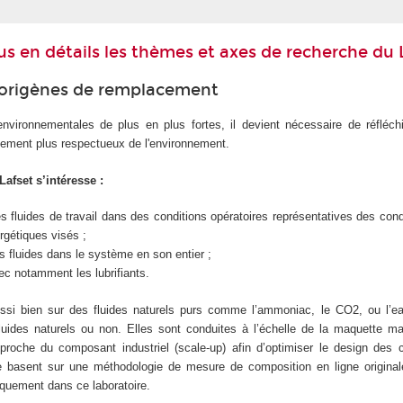
s en détails les thèmes et axes de recherche du L
igorigènes de remplacement
nvironnementales de plus en plus fortes, il devient nécessaire de réfléchi
cement plus respectueux de l'environnement.
Lafset s’intéresse :
fluides de travail dans des conditions opératoires représentatives des cond
gétiques visés ;
fluides dans le système en son entier ;
ec notamment les lubrifiants.
ssi bien sur des fluides naturels purs comme l’ammoniac, le CO2, ou l’e
uides naturels ou non. Elles sont conduites à l’échelle de la maquette m
 proche du composant industriel (scale-up) afin d’optimiser le design des
 se basent sur une méthodologie de mesure de composition en ligne origina
quement dans ce laboratoire.