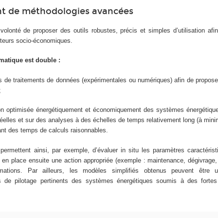
t de méthodologies avancées
volonté de proposer des outils robustes, précis et simples d’utilisation afi
cteurs socio-économiques.
ématique est double :
s de traitements de données (expérimentales ou numériques) afin de proposer
;
on optimisée énergétiquement et économiquement des systèmes énergétiques
réelles et sur des analyses à des échelles de temps relativement long (à min
ant des temps de calculs raisonnables.
permettent ainsi, par exemple, d’évaluer in situ les paramètres caractérist
 en place ensuite une action appropriée (exemple : maintenance, dégivrage,
mations. Par ailleurs, les modèles simplifiés obtenus peuvent être ut
s de pilotage pertinents des systèmes énergétiques soumis à des fortes