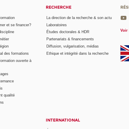
RECHERCHE
RÉS
formation
La direction de la recherche & son actu
er et se financer?
Laboratoires
Voir 
iscipline
Études doctorales & HDR
métier
Partenariats & financements
égion
Diffusion, vulgarisation, médias
al des formations
Ethique et intégrité dans la recherche
formation ouverte à
tages
lternance
is
t qualité
ons
INTERNATIONAL