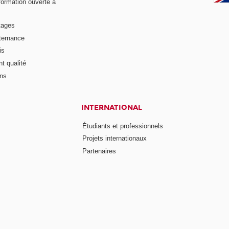
formation ouverte à
tages
lternance
is
t qualité
ons
INTERNATIONAL
Étudiants et professionnels
Projets internationaux
Partenaires