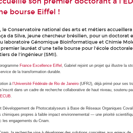
cueille son premier doctorant à l'E
ne bourse Eiffel !
, le Conservatoire national des arts et métiers accueillera
 da Silva, jeune chercheur brésilien, pour un doctorat 
du laboratoire Génomique Bioinformatique et Chimie Mol
e premier lauréat d'une telle bourse pour l'école doctorale
ers de l'ingénieur (SMI).
x programme
France Excellence Eiffel
, Gabriel rejoint un projet qui illustre la 
service de la transformation durable.
otion à
l’Université Fédérale de Rio de Janeiro
(UFRJ), déjà primé pour ses t
s’inscrit dans un cadre de recherche collaborative de haut niveau, soutenu p
FECUB
.
et Développement de Photocatalyseurs à Base de Réseaux Organiques Covale
chimiques propres à faible impact environnemental — une priorité scientifiqu
ec les engagements du Cnam.
nam, la recherche vise à développer des solutions concrètes aux enjeux de