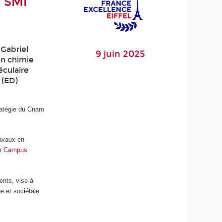
D SMI
 Gabriel
9 juin 2025
en chimie
éculaire
 (ED)
stratégie du Cnam
ravaux en
ar
Campus
nts, vise à
e et sociétale