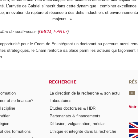
lité. L’arrivée de Gabriel s’inscrit dans cette dynamique : combiner excellence
e, innovation de rupture et réponse à des défis industriels et environnement
majeurs.
ître de conférences (
GBCM
,
EPN 07
)
 opportunité pour le Cnam de En intégrant un doctorant au parcours aussi re
rités stratégiques, le Cnam renforce sa place parmi les acteurs qui façonnent 
n.
RECHERCHE
RÉS
formation
La direction de la recherche & son actu
er et se financer?
Laboratoires
Voir 
iscipline
Études doctorales & HDR
métier
Partenariats & financements
égion
Diffusion, vulgarisation, médias
al des formations
Ethique et intégrité dans la recherche