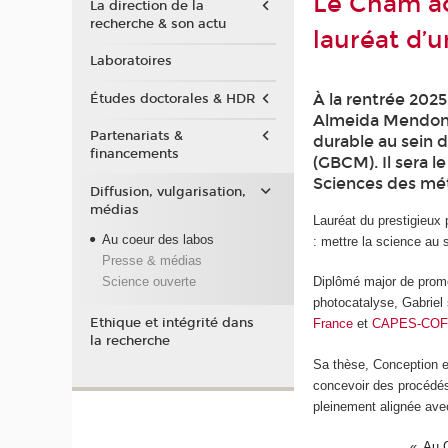
Le Cnam ac
La direction de la
recherche & son actu
lauréat d’u
Laboratoires
À la rentrée 2025
Études doctorales & HDR
Almeida Mendonça
Partenariats &
durable au sein 
financements
(GBCM). Il sera l
Sciences des méti
Diffusion, vulgarisation,
médias
Lauréat du prestigieu
Au coeur des labos
: mettre la science au 
Presse & médias
Science ouverte
Diplômé major de prom
photocatalyse, Gabriel 
Ethique et intégrité dans
France
et
CAPES-CO
la recherche
Sa thèse, Conception 
concevoir des procédés 
pleinement alignée av
Au C