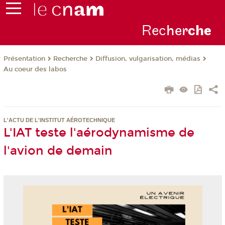
Rec
her
ch
e
Présentation
Recherche
Diffusion, vulgarisation, médias
Au coeur des labos
L'ACTU DE L'INSTITUT AÉROTECHNIQUE
L'IAT teste l'aérodynamisme de
l'avion de demain