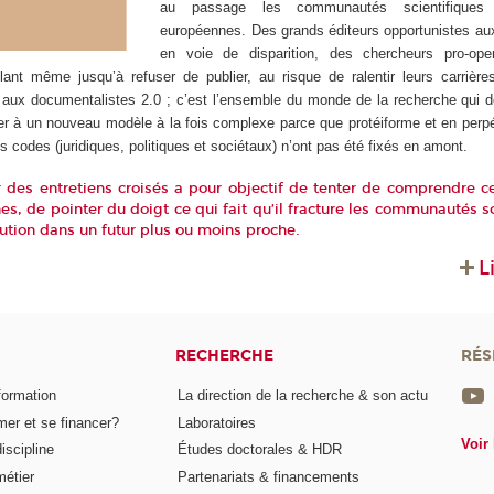
au passage les communautés scientifiques 
européennes. Des grands éditeurs opportunistes aux
en voie de disparition, des chercheurs pro-op
allant même jusqu’à refuser de publier, au risque de ralentir leurs carrièr
aux documentalistes 2.0 ; c’est l’ensemble du monde de la recherche qui d
er à un nouveau modèle à la fois complexe parce que protéiforme et en perpé
es codes (juridiques, politiques et sociétaux) n’ont pas été fixés en amont.
ur des entretiens croisés a pour objectif de tenter de comprendre
nes, de pointer du doigt ce qui fait qu’il fracture les communautés sc
ution dans un futur plus ou moins proche.
L
RECHERCHE
RÉS
formation
La direction de la recherche & son actu
er et se financer?
Laboratoires
Voir 
iscipline
Études doctorales & HDR
métier
Partenariats & financements