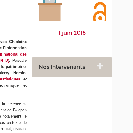
1 juin 2018
vec Ghislaine
e l’information
ut national des
INTD)
, Pascale
Nos intervenants
 le patrimoine,
hierry Horsin,
atistiques
et
ectronique et
« la science »,
ent de l’« open
e totalement le
ous prétexte de
à tout, divisant