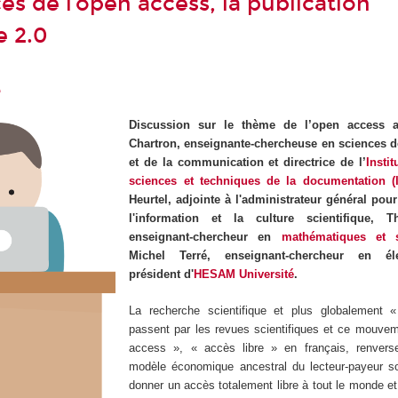
ces de l’open access, la publication
e 2.0
e
Discussion sur le thème de l’open access a
Chartron, enseignante-chercheuse en sciences d
et de la communication et directrice de l’
Instit
sciences et techniques de la documentation (
Heurtel, adjointe à l'administrateur général pour
l'information et la culture scientifique, T
enseignant-chercheur en
mathématiques et st
Michel Terré, enseignant-chercheur en él
président d'
HESAM Université
.
La recherche scientifique et plus globalement 
passent par les revues scientifiques et ce mouvem
access », « accès libre » en français, renvers
modèle économique ancestral du lecteur-payeur s
donner un accès totalement libre à tout le monde et 