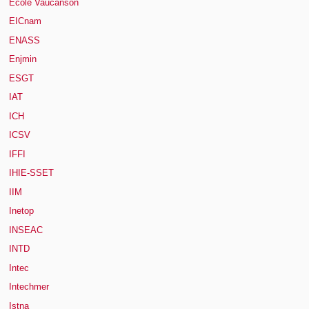
Ecole Vaucanson
EICnam
ENASS
Enjmin
ESGT
IAT
ICH
ICSV
IFFI
IHIE-SSET
IIM
Inetop
INSEAC
INTD
Intec
Intechmer
Istna