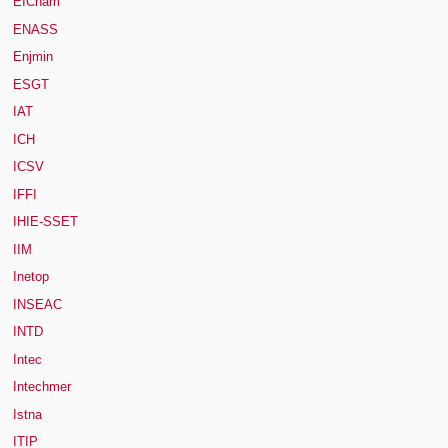
EICnam
ENASS
Enjmin
ESGT
IAT
ICH
ICSV
IFFI
IHIE-SSET
IIM
Inetop
INSEAC
INTD
Intec
Intechmer
Istna
ITIP