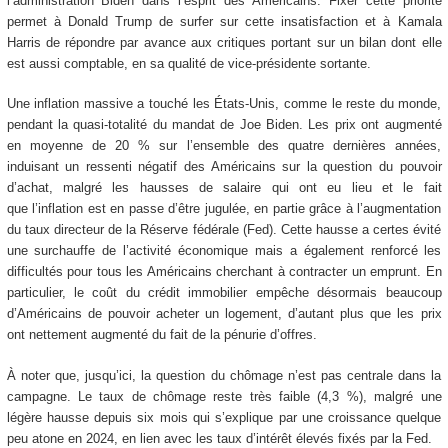
l’administration Biden dans l’esprit des Américains. Fixer cette priorité
permet à Donald Trump de surfer sur cette insatisfaction et à Kamala
Harris de répondre par avance aux critiques portant sur un bilan dont elle
est aussi comptable, en sa qualité de vice-présidente sortante.
Une inflation massive a touché les États-Unis, comme le reste du monde,
pendant la quasi-totalité du mandat de Joe Biden. Les prix ont augmenté
en moyenne de 20 % sur l’ensemble des quatre dernières années,
induisant un ressenti négatif des Américains sur la question du pouvoir
d’achat, malgré les hausses de salaire qui ont eu lieu et le fait
que l’inflation est en passe d’être jugulée, en partie grâce à l’augmentation
du taux directeur de la Réserve fédérale (Fed). Cette hausse a certes évité
une surchauffe de l’activité économique mais a également renforcé les
difficultés pour tous les Américains cherchant à contracter un emprunt. En
particulier, le coût du crédit immobilier empêche désormais beaucoup
d’Américains de pouvoir acheter un logement, d’autant plus que les prix
ont nettement augmenté du fait de la pénurie d’offres.
À noter que, jusqu’ici, la question du chômage n’est pas centrale dans la
campagne. Le taux de chômage reste très faible (4,3 %), malgré une
légère hausse depuis six mois qui s’explique par une croissance quelque
peu atone en 2024, en lien avec les taux d’intérêt élevés fixés par la Fed.