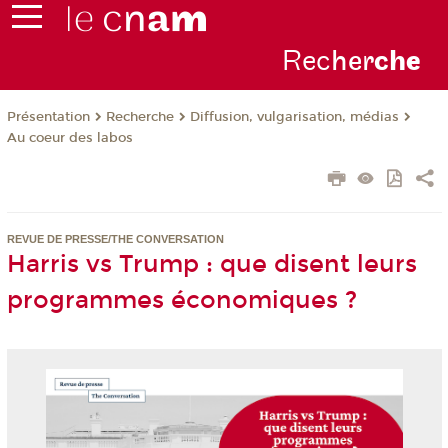
Rec
her
ch
e
Présentation
Recherche
Diffusion, vulgarisation, médias
Au coeur des labos
REVUE DE PRESSE/THE CONVERSATION
Harris vs Trump : que disent leurs
programmes économiques ?