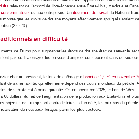
duits
relevant de l’accord de libre-échange entre États-Unis, Mexique et Can
x
consommateurs
ou aux entreprises. Un
document de travail
du National Bur
 montre que les droits de douane moyens effectivement appliqués étaient d
ration (27,4 %).
aditionnels en difficulté
uments de Trump pour augmenter les droits de douane était de sauver le secte
n’ont pas suffi à enrayer les baisses d’emplois qui s’opèrent dans ce secteu
gazier cher au président, le taux de chômage a
bondi de 1,9 % en novembre 2
ant de sa rentabilité, qui elle-même dépend des cours mondiaux du pétrole. Auto
roles de schiste est à peine garantie. Or, en novembre 2025, le baril de West 
t à 60 dollars, du fait de l’augmentation de la production aux États-Unis et pl
les objectifs de Trump sont contradictoires : d’un côté, les prix bas du pétrol
 la réalisation de nouveaux forages parmi les plus coûteux.