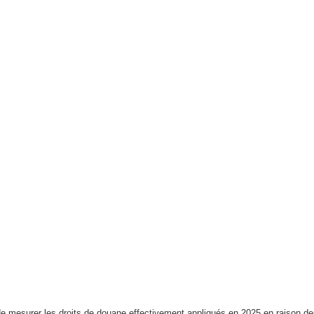
le de mesurer les droits de douane effectivement appliqués en 2025 en raison d