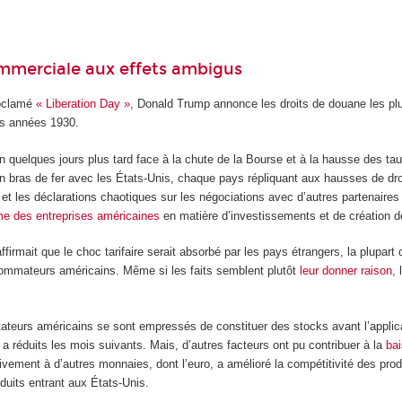
mmerciale aux effets ambigus
roclamé
« Liberation Day »
, Donald Trump annonce les droits de douane les plu
s années 1930.
ion quelques jours plus tard face à la chute de la Bourse et à la hausse des tau
un bras de fer avec les États-Unis, chaque pays répliquant aux hausses de dro
et les déclarations chaotiques sur les négociations avec d’autres partenaires 
sme des entreprises américaines
en matière d’investissements et de création 
affirmait que le choc tarifaire serait absorbé par les pays étrangers, la plupa
sommateurs américains. Même si les faits semblent plutôt
leur donner raison
,
tateurs américains se sont empressés de constituer des stocks avant l’applica
 a réduits les mois suivants. Mais, d’autres facteurs ont pu contribuer à la
bai
ativement à d’autres monnaies, dont l’euro, a amélioré la compétitivité des prod
duits entrant aux États-Unis.