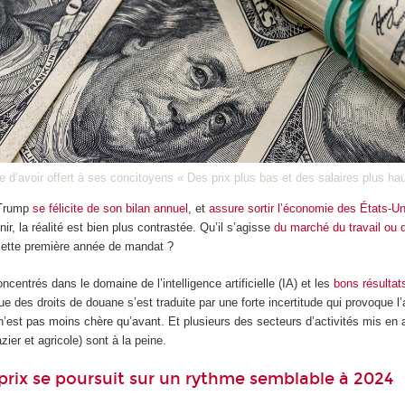
e d’avoir offert à ses concitoyens « Des prix plus bas et des salaires plus ha
 Trump
se félicite de son bilan annuel
, et
assure sortir l’économie des États-U
nir, la réalité est bien plus contrastée. Qu’il s’agisse
du marché du travail ou 
 cette première année de mandat ?
centrés dans le domaine de l’intelligence artificielle (IA) et les
bons résultat
e des droits de douane s’est traduite par une forte incertitude qui provoque 
n’est pas moins chère qu’avant. Et plusieurs des secteurs d’activités mis 
zier et agricole) sont à la peine.
prix se poursuit sur un rythme semblable à 2024