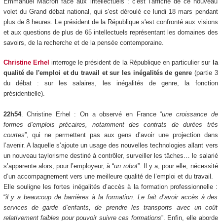
Emmanuel Macron face aux intellectuels : c'est l'affiche de ce nouveau
volet du Grand débat national, qui s'est déroulé ce lundi 18 mars pendant
plus de 8 heures. Le président de la République s'est confronté aux visions
et aux questions de plus de 65 intellectuels représentant les domaines des
savoirs, de la recherche et de la pensée contemporaine.
Christine Erhel
interroge le président de la République en particulier sur
la
qualité de l'emploi et du travail et sur les inégalités de genre
(partie 3
du débat : sur les salaires, les inégalités de genre, la fonction
présidentielle).
22h54
. Christine Erhel : On a observé en France “
une croissance de
formes d’emplois précaires, notamment des contrats de durées très
courtes
”, qui ne permettent pas aux gens d’avoir une projection dans
l’avenir. A laquelle s’ajoute un usage des nouvelles technologies allant vers
un nouveau taylorisme destiné à contrôler, surveiller les tâches… le salarié
s’apparente alors, pour l’employeur, à “
un robot
”. Il y a, pour elle, nécessité
d’un accompagnement vers une meilleure qualité de l’emploi et du travail.
Elle souligne les fortes inégalités d’accès à la formation professionnelle :
“
il y a beaucoup de barrières à la formation. Le fait d’avoir accès à des
services de garde d’enfants, de prendre les transports avec un coût
relativement faibles pour pouvoir suivre ces formations
”. Enfin, elle aborde