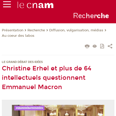
Rec
her
ch
e
Présentation
Recherche
Diffusion, vulgarisation, médias
Au coeur des labos
LE GRAND DÉBAT DES IDÉES
Christine Erhel et plus de 64
intellectuels questionnent
Emmanuel Macron