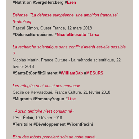
#Nutrition #SergeHercberg #
Eren
Défense. "La défense européenne, une ambition française"
[Entretien]
Pascal Simon, Ouest France, 12 mars 2018
#DéfenseEuropéenne #
NicoleGnesotto
#
Lirsa
La recherche scientifique sans conflit d’intérêt est-elle possible
?
Nicolas Martin, France Culture - La méthode scientifique, 22
février 2018
#SanteEtConflitDInteret #
WilliamDab
#
MESuRS
Les réfugiés sont aussi des cerveaux
Cécile de Kervasdoué, France Culture, 21 février 2018
#Migrants #EsmarayYogun #
Lise
«Aucun territoire n’est condamné»
L'Est Éclair, 19 février 2018
#Territoire #Développement #VicentPacini
Et si des robots prenaient soin de notre santé,