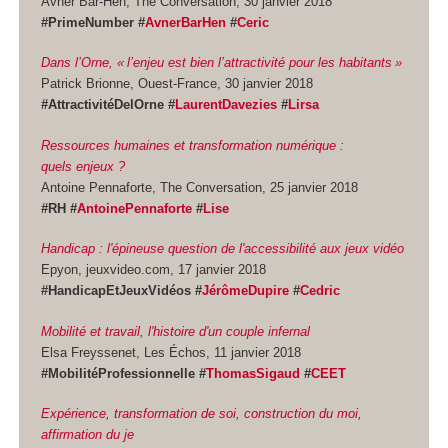
Avner Bar-Hen, The Conversation, 30 janvier 2018
#PrimeNumber #
AvnerBarHen
#
Ceric
Dans l’Orne, « l’enjeu est bien l’attractivité pour les habitants »
Patrick Brionne, Ouest-France, 30 janvier 2018
#AttractivitéDelOrne #
LaurentDavezies
#
Lirsa
Ressources humaines et transformation numérique :
quels enjeux ?
Antoine Pennaforte, The Conversation, 25 janvier 2018
#RH #
AntoinePennaforte
#
Lise
Handicap : l'épineuse question de l'accessibilité aux jeux vidéo
Epyon, jeuxvideo.com, 17 janvier 2018
#HandicapEtJeuxVidéos #
JérômeDupire
#
Cedric
Mobilité et travail, l'histoire d'un couple infernal
Elsa Freyssenet, Les Échos, 11 janvier 2018
#MobilitéProfessionnelle #
ThomasSigaud
#
CEET
Expérience, transformation de soi, construction du moi,
affirmation du je