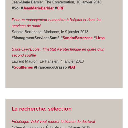
Jean-Marie Barbier, The Conversation, 10 janvier 2018
#Soi #
JeanMarieBarbier
#
CRF
Pour un management humaniste à l'hôpital et dans les
services de santé
Sandra Bertezene, Marianne, le 9 janvier 2018
#ManagmentServicesSanté #
SandraBertezene
#
Lirsa
Saint-Cyr-l’École : l’Institut Aérotechnique en quête d’un
second souffle
Laurent Mauron, Le Parisien, 4 janvier 2018
#
Souffleries
#FrancescoGrasso #
IAT
La recherche, sélection
Frédérique Vidal veut redorer le blason du doctorat
Céline Authemayou, ÉducPros.fr, 28 mars 2018