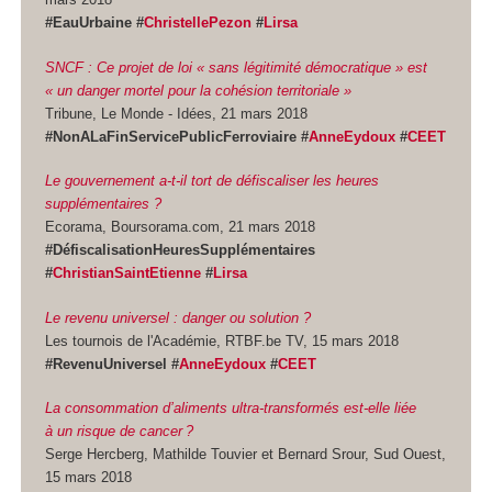
#EauUrbaine #
ChristellePezon
#
Lirsa
SNCF : Ce projet de loi « sans légitimité démocratique » est
« un danger mortel pour la cohésion territoriale »
Tribune, Le Monde - Idées, 21 mars 2018
#NonALaFinServicePublicFerroviaire #
AnneEydoux
#
CEET
Le gouvernement a-t-il tort de défiscaliser les heures
supplémentaires ?
Ecorama, Boursorama.com, 21 mars 2018
#DéfiscalisationHeuresSupplémentaires
#
ChristianSaintEtienne
#
Lirsa
Le revenu universel : danger ou solution ?
Les tournois de l'Académie, RTBF.be TV, 15 mars 2018
#RevenuUniversel #
AnneEydoux
#
CEET
La consommation d’aliments ultra-transformés est-elle liée
à un risque de cancer ?
Serge Hercberg, Mathilde Touvier et Bernard Srour, Sud Ouest,
15 mars 2018