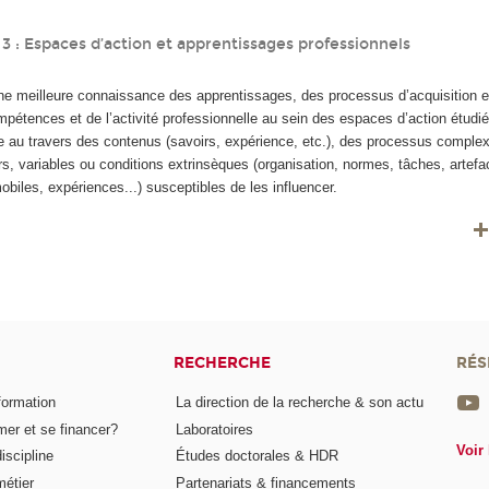
 : Espaces d’action et apprentissages professionnels
ne meilleure connaissance des apprentissages, des processus d’acquisition e
étences et de l’activité professionnelle au sein des espaces d’action étudi
e au travers des contenus (savoirs, expérience, etc.), des processus complex
rs, variables ou conditions extrinsèques (organisation, normes, tâches, artefac
mobiles, expériences...) susceptibles de les influencer.
RECHERCHE
RÉS
formation
La direction de la recherche & son actu
er et se financer?
Laboratoires
Voir 
iscipline
Études doctorales & HDR
métier
Partenariats & financements