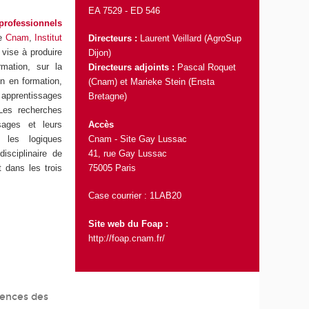
EA 7529 -
ED 546
professionnels
le
Cnam
,
Institut
Directeurs :
Laurent Veillard (AgroSup
 vise à produire
Dijon)
rmation, sur la
Directeurs adjoints :
Pascal Roquet
on en formation,
(Cnam) et Marieke Stein (Ensta
 apprentissages
Bretagne)
 Les recherches
Accès
ssages et leurs
Cnam - Site Gay Lussac
 les logiques
41, rue Gay Lussac
disciplinaire de
75005 Paris
 dans les trois
Case courrier : 1LAB20
Site web du Foap :
http://foap.cnam.fr/
tences des