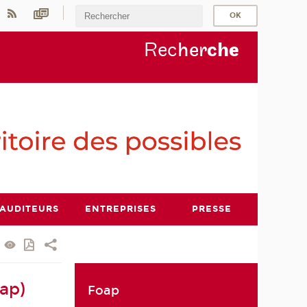
Rec
her
ch
e
AUDITEURS
ENTREPRISES
PRESSE
ap)
Foap