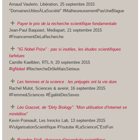
Arnaud Vaulerin, Libération, 25 septembre 2015
"DomainesUtilesÀLaSociété" #MalheureusementPasUneBlague
Payer le prix de la recherche scientifique fondamentale
Jean-Paul Baquiast, Mediapart, 21 septembre 2015
#FinancementDeLaRecherche
"IG Nobel Prize" : pas si inutiles, les études scientifiques
farfelues
Camille Kaelblen, RTL.fr, 20 septembre 2015
#
IgNobel
#RechercheDrôleMaisSérieux
Les femmes et la science : les préjugés ont la vie dure
Rachel Mulot, Sciences & avenir, 16 septembre 2015
#Femme&Sciences #ÉgalitéDesSexes
Léo Grasset, de “Dirty Biology”: “Mon utilisation d’Internet se
minitélise”
Kevin Poireault, Les Inrocks Lab, 13 septembre 2015
#VulgarisationScientifique #Youtube #LaScienceC'EstFun
Brandon Stell, chasseur d’inconduite scientifique