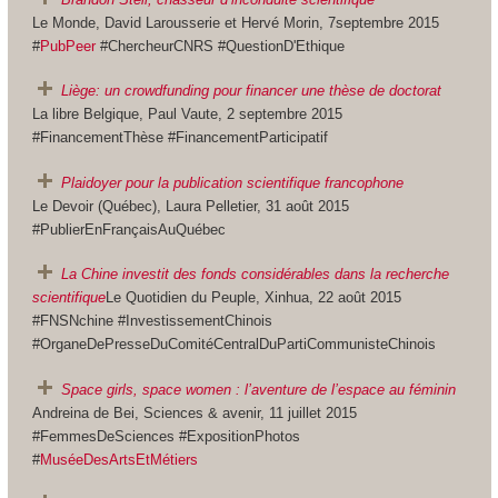
Le Monde, David Larousserie et Hervé Morin, 7septembre 2015
#
PubPeer
#ChercheurCNRS #QuestionD'Ethique
Liège: un crowdfunding pour financer une thèse de doctorat
La libre Belgique, Paul Vaute, 2 septembre 2015
#FinancementThèse #FinancementParticipatif
Plaidoyer pour la publication scientifique francophone
Le Devoir (Québec), Laura Pelletier, 31 août 2015
#PublierEnFrançaisAuQuébec
La Chine investit des fonds considérables dans la recherche
scientifique
Le Quotidien du Peuple, Xinhua, 22 août 2015
#FNSNchine #InvestissementChinois
#OrganeDePresseDuComitéCentralDuPartiCommunisteChinois
Space girls, space women : l’aventure de l’espace au féminin
Andreina de Bei, Sciences & avenir, 11 juillet 2015
#FemmesDeSciences #ExpositionPhotos
#
MuséeDesArtsEtMétiers