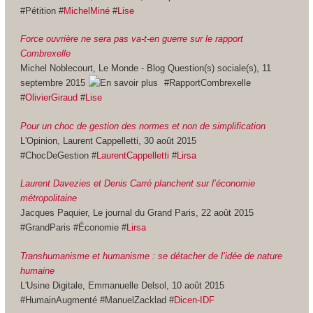
#Pétition #
MichelMiné
#
Lise
Force ouvrière ne sera pas va-t-en guerre sur le rapport
Combrexelle
Michel Noblecourt, Le Monde - Blog Question(s) sociale(s), 11
septembre 2015
#RapportCombrexelle
#
OlivierGiraud
#
Lise
Pour un choc de gestion des normes et non de simplification
L'Opinion, Laurent Cappelletti, 30 août 2015
#ChocDeGestion #
LaurentCappelletti
#
Lirsa
Laurent Davezies et Denis Carré planchent sur l’économie
métropolitaine
Jacques Paquier, Le journal du Grand Paris, 22 août 2015
#GrandParis #Économie #
Lirsa
Transhumanisme et humanisme : se détacher de l’idée de nature
humaine
L'Usine Digitale, Emmanuelle Delsol, 10 août 2015
#HumainAugmenté #ManuelZacklad #
Dicen-IDF