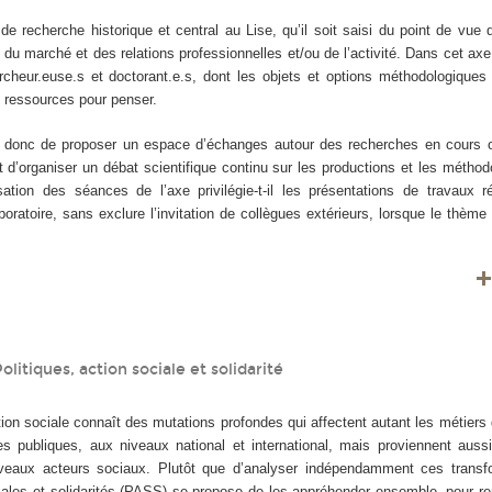
 de recherche historique et central au Lise, qu’il soit saisi du point de vue d
, du marché et des relations professionnelles et/ou de l’activité. Dans cet axe
cheur.euse.s et doctorant.e.s, dont les objets et options méthodologiques 
ressources pour penser.
st donc de proposer un espace d’échanges autour des recherches en cours 
t d’organiser un débat scientifique continu sur les productions et les métho
sation des séances de l’axe privilégie-t-il les présentations de travaux r
oratoire, sans exclure l’invitation de collègues extérieurs, lorsque le thème
olitiques, action sociale et solidarité
ion sociale connaît des mutations profondes qui affectent autant les métiers 
ues publiques, aux niveaux national et international, mais proviennent aussi
eaux acteurs sociaux. Plutôt que d’analyser indépendamment ces transfo
ciales et solidarités (PASS) se propose de les appréhender ensemble, pour 