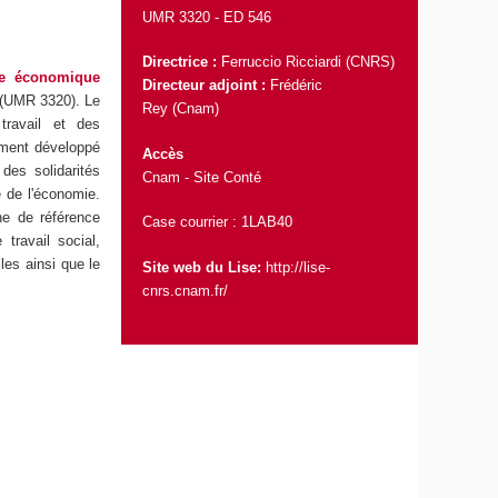
UMR 3320 -
ED 546
Directrice :
Ferruccio Ricciardi
(CNRS)
gie économique
Directeur adjoint :
Frédéric
(UMR 3320). Le
Rey
(Cnam)
travail et des
dement développé
Accès
des solidarités
Cnam - Site Conté
e de l'économie.
he de référence
Case courrier : 1LAB40
travail social,
lles ainsi que le
Site web du Lise:
http://lise-
cnrs.cnam.fr/