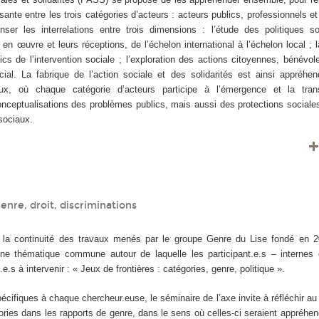
sante entre les trois catégories d’acteurs : acteurs publics, professionnels e
ser les interrelations entre trois dimensions : l’étude des politiques so
en œuvre et leurs réceptions, de l’échelon international à l’échelon local ; 
ics de l’intervention sociale ; l’exploration des actions citoyennes, bénévol
al. La fabrique de l’action sociale et des solidarités est ainsi appré
aux, où chaque catégorie d’acteurs participe à l’émergence et la tran
onceptualisations des problèmes publics, mais aussi des protections social
 sociaux.
nre, droit, discriminations
s la continuité des travaux menés par le groupe Genre du Lise fondé en 2
une thématique commune autour de laquelle les participant.e.s – internes
é.e.s à intervenir : « Jeux de frontières : catégories, genre, politique ».
pécifiques à chaque chercheur.euse, le séminaire de l’axe invite à réfléchir a
ories dans les rapports de genre, dans le sens où celles-ci seraient appréhe