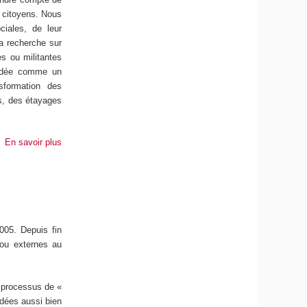
t citoyens. Nous
ciales, de leur
la recherche sur
es ou militantes
hendée comme un
sformation des
es, des étayages
En savoir plus
005. Depuis fin
 ou externes au
u processus de «
ndées aussi bien