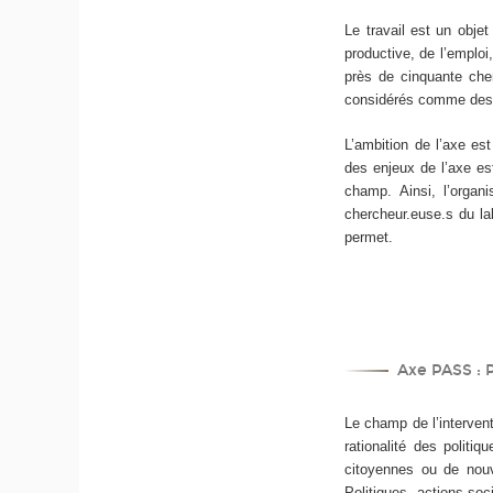
Le travail est un objet
productive, de l’emploi
près de cinquante cher
considérés comme des 
L’ambition de l’axe e
des enjeux de l’axe es
champ. Ainsi, l’organi
chercheur.euse.s du lab
permet.
Axe PASS : P
Le champ de l’intervent
rationalité des politiq
citoyennes ou de nouv
Politiques, actions so