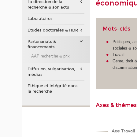
économique
La direction de la
recherche & son actu
Laboratoires
Mots-clés
Études doctorales & HDR
Partenariats &
Politiques, ac
financements
sociales & sol
Travail
AAP recherche & prix
Genre, droit 
discriminatio
Diffusion, vulgarisation,
médias
Ethique et intégrité dans
la recherche
Axes & thèmes
Axe Travail