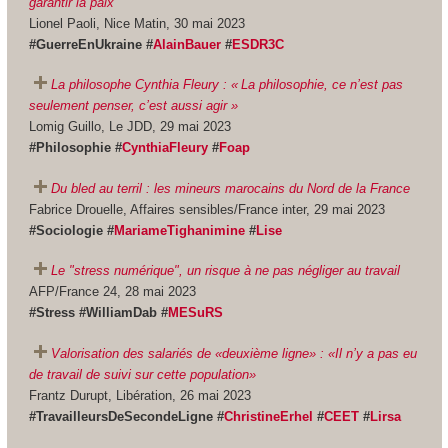
garantir la paix"
Lionel Paoli, Nice Matin, 30 mai 2023
#GuerreEnUkraine #
AlainBauer
#
ESDR3C
La philosophe Cynthia Fleury : « La philosophie, ce n’est pas
seulement penser, c’est aussi agir »
Lomig Guillo, Le JDD, 29 mai 2023
#Philosophie #
CynthiaFleury
#
Foap
Du bled au terril : les mineurs marocains du Nord de la France
Fabrice Drouelle, Affaires sensibles/France inter, 29 mai 2023
#Sociologie #
MariameTighanimine
#
Lise
Le "stress numérique", un risque à ne pas négliger au travail
AFP/France 24, 28 mai 2023
#Stress #WilliamDab #
MESuRS
Valorisation des salariés de «deuxième ligne» : «Il n’y a pas eu
de travail de suivi sur cette population»
Frantz Durupt, Libération, 26 mai 2023
#TravailleursDeSecondeLigne #
ChristineErhel
#
CEET
#
Lirsa