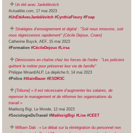
Un été avec Jankélévitch
Actualitte.com, 17 mai 2023
#
UnÉtéAvecJankélévitch
#
CynthiaFleury
#
Foap
Stratégies d’enseignement et digital : "Soit nous innovons, soit
nous régresserons rapidement" (Cécile Dejoux, Cnam)
Catherine Buyck, AEF, 15 mai 2023
#Formation #
CécileDejoux
#
Lirsa
Démissions en chaîne chez les forces de l'ordre : "Les policiers
quittent le métier pour préserver leur vie de famille"
Philippe Minard/ALP, La dépêche.fr, 14 mai 2023
#Police #
AlainBauer
#
ESDR3C
[Tribune] « Il est nécessaire d’augmenter les salaires, de
repenser le management et de réformer les organisations du
travail »
Maëlezig Bigi, Le Monde, 12 mai 2023
#SociologieDuTravail #
MaëlezigBigi
#
Lise
#
CEET
William Dab : « Le débat sur la réintégration du personnel non