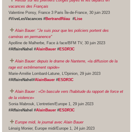
Retour sur les premiers congés payés et les départs en
vacances des Français
Valentine Ponsy, France 3 Paris Île-de-France, 30 juin 2023
#ViveLesVacances #
BertrandRéau
#
Lise
Alain Bauer: "Je suis pour que les policiers portent des
caméras en permanence"
Apolline de Malherbe, Face à face/BFM TV, 30 juin 2023
#AffaireNahel #
AlainBauer
#
ESDR3C
Alain Bauer: depuis le drame de Nanterre, «la diffusion de la
rage est extrêmement rapide»
Marie-Amélie Lombard-Latune, L'Opinion, 29 juin 2023
#AffaireNahel#
AlainBauer
#
ESDR3C
Alain Bauer : «On bascule vers l'habitude du rapport de force et
de la violence»
Sonia Mabrouk, L'entretien/Europe 1, 29 juin 2023
#AffaireNahel #
AlainBauer
#
ESDR3C
Europe midi, le journal avec Alain Bauer
Lénaïg Monier, Europe midi/Europe 1, 24 juin 2023