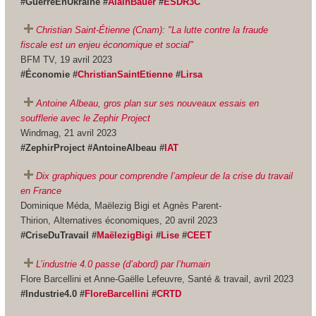
#GuerreEnUkraine #
AlainBauer
#
ESDR3C
Christian Saint-Étienne (Cnam): "La lutte contre la fraude
fiscale est un enjeu économique et social"
BFM TV, 19 avril 2023
#Économie #
ChristianSaintEtienne
#
Lirsa
Antoine Albeau, gros plan sur ses nouveaux essais en
soufflerie avec le Zephir Project
Windmag, 21 avril 2023
#ZephirProject #AntoineAlbeau #
IAT
Dix graphiques pour comprendre l’ampleur de la crise du travail
en France
Dominique Méda, Maëlezig Bigi et Agnès Parent-
Thirion, Alternatives économiques, 20 avril 2023
#CriseDuTravail #
MaëlezigBigi
#
Lise
#
CEET
L’industrie 4.0 passe (d’abord) par l’humain
Flore Barcellini et Anne-Gaëlle Lefeuvre, Santé & travail, avril 2023
#Industrie4.0 #
FloreBarcellini
#
CRTD