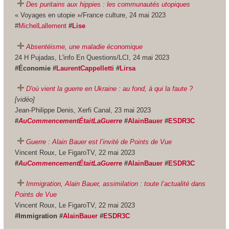
Des puritains aux hippies : les communautés utopiques
« Voyages en utopie »/France culture, 24 mai 2023
#
MichelLallement
#
Lise
Absentéisme, une maladie économique
24 H Pujadas, L'info En Questions/LCI, 24 mai 2023
#Économie #
LaurentCappelletti
#
Lirsa
D'où vient la guerre en Ukraine : au fond, à qui la faute ?
[vidéo]
Jean-Philippe Denis, Xerfi Canal, 23 mai 2023
#
AuCommencementÉtaitLaGuerre
#
AlainBauer
#
ESDR3C
Guerre : Alain Bauer est l’invité de Points de Vue
Vincent Roux, Le FigaroTV, 22 mai 2023
#
AuCommencementÉtaitLaGuerre
#
AlainBauer
#
ESDR3C
Immigration, Alain Bauer, assimilation : toute l’actualité dans
Points de Vue
Vincent Roux, Le FigaroTV, 22 mai 2023
#Immigration #
AlainBauer
#
ESDR3C