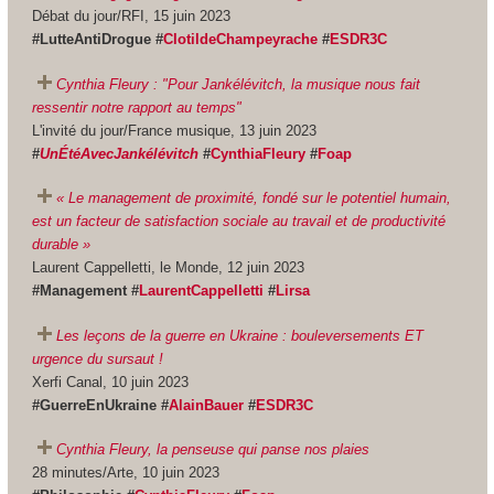
Débat du jour/RFI, 15 juin 2023
#LutteAntiDrogue #
ClotildeChampeyrache
#
ESDR3C
Cynthia Fleury : "Pour Jankélévitch, la musique nous fait
ressentir notre rapport au temps"
L'invité du jour/France musique, 13 juin 2023
#
UnÉtéAvecJankélévitch
#
CynthiaFleury
#
Foap
« Le management de proximité, fondé sur le potentiel humain,
est un facteur de satisfaction sociale au travail et de productivité
durable »
Laurent Cappelletti, le Monde, 12 juin 2023
#Management #
LaurentCappelletti
#
Lirsa
Les leçons de la guerre en Ukraine : bouleversements ET
urgence du sursaut !
Xerfi Canal, 10 juin 2023
#GuerreEnUkraine #
AlainBauer
#
ESDR3C
Cynthia Fleury, la penseuse qui panse nos plaies
28 minutes/Arte, 10 juin 2023