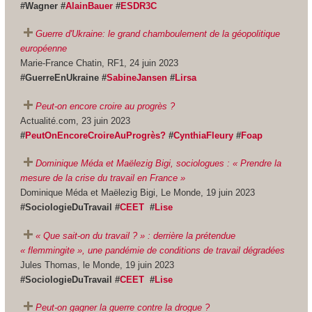
#Wagner #
AlainBauer
#
ESDR3C
Guerre d'Ukraine: le grand chamboulement de la géopolitique
européenne
Marie-France Chatin, RF1, 24 juin 2023
#GuerreEnUkraine #
SabineJansen
#
Lirsa
Peut-on encore croire au progrès ?
Actualité.com, 23 juin 2023
#
PeutOnEncoreCroireAuProgrès?
#
CynthiaFleury
#
Foap
Dominique Méda et Maëlezig Bigi, sociologues : « Prendre la
mesure de la crise du travail en France »
Dominique Méda et Maëlezig Bigi, Le Monde, 19 juin 2023
#SociologieDuTravail #
CEET
#
Lise
« Que sait-on du travail ? » : derrière la prétendue
« flemmingite », une pandémie de conditions de travail dégradées
Jules Thomas, le Monde, 19 juin 2023
#SociologieDuTravail #
CEET
#
Lise
Peut-on gagner la guerre contre la drogue ?