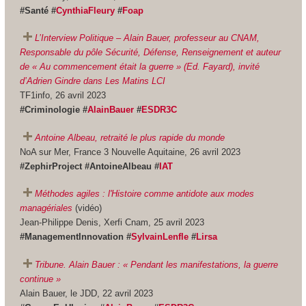
#Santé #
CynthiaFleury
#
Foap
L’Interview Politique – Alain Bauer, professeur au CNAM,
Responsable du pôle Sécurité, Défense, Renseignement et auteur
de « Au commencement était la guerre » (Ed. Fayard), invité
d’Adrien Gindre dans Les Matins LCI
TF1info, 26 avril 2023
#Criminologie #
AlainBauer
#
ESDR3C
Antoine Albeau, retraité le plus rapide du monde
NoA sur Mer, France 3 Nouvelle Aquitaine, 26 avril 2023
#ZephirProject #AntoineAlbeau #
IAT
Méthodes agiles : l'Histoire comme antidote aux modes
managériales
(vidéo)
Jean-Philippe Denis, Xerfi Cnam, 25 avril 2023
#ManagementInnovation #
SylvainLenfle
#
Lirsa
Tribune. Alain Bauer : « Pendant les manifestations, la guerre
continue »
Alain Bauer, le JDD, 22 avril 2023