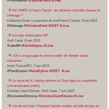
#Philosophie #
CynthiaFleury
#
Foap
De l’ANPE à France Travail : les réformes font-elles baisser le
chômage ?
Guillaume Erner, La question du jour/France Culture, 8 juin 2023
#Chômage #
ChristineErhel
#
CEET
#
Lirsa
Les labs d’innovation RH
Xerfi Canal, 8 juin 2023
#LabsRH #
CécileDejoux
#
Lirsa
«On a un paysage du service public de l'emploi assez
cloisonné»
Invité France/RFI, 7 juin 2023
#PleinEmploi #
AnneEyfoux
#
CEET
#
Lise
Le sacre de Xi Jinping renforce la Chine dans la compétition
sino-américaine [vidéo]
Christian Saint-Etienne, Xerfi Canal, 7 juin 2023
#ÉconomieChinoise #
ChristianSaintEtienne
#
Lirsa
L'école est finie ! Pourquoi l'année scolaire est-elle de plus en