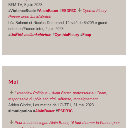
BFM TV, 5 juin 2023
#ViolenceStade #
AlainBauer
#
ESDR3C
Cynthia Fleury :
Penser avec Jankélévitch
Léa Salamé et Nicolas Demorand, L'invité de 8h20/Le grand
entretien/France inter, 2 juin 2023
#
UnÉtéAvecJankélévitch
#
CynthiaFleury
#
Foap
Mai
L’Interview Politique – Alain Bauer, professeur au Cnam,
responsable du pôle sécurité, défense, renseignement
Adrien Gindre, Les matins de LCI/TF1, 31 mai 2023
#Immigration #
AlainBauer
#
ESDR3C
Pour le criminologue Alain Bauer, "il faut réarmer la France pour