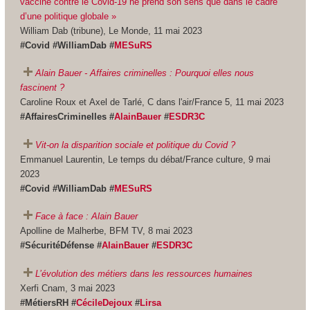
vacciné contre le Covid-19 ne prend son sens que dans le cadre
d’une politique globale »
William Dab (tribune), Le Monde, 11 mai 2023
#Covid #WilliamDab #
MESuRS
Alain Bauer - Affaires criminelles : Pourquoi elles nous
fascinent ?
Caroline Roux et Axel de Tarlé, C dans l'air/France 5, 11 mai 2023
#AffairesCriminelles #
AlainBauer
#
ESDR3C
Vit-on la disparition sociale et politique du Covid ?
Emmanuel Laurentin, Le temps du débat/France culture, 9 mai
2023
#Covid #WilliamDab #
MESuRS
Face à face : Alain Bauer
Apolline de Malherbe, BFM TV, 8 mai 2023
#SécuritéDéfense #
AlainBauer
#
ESDR3C
L’évolution des métiers dans les ressources humaines
Xerfi Cnam, 3 mai 2023
#MétiersRH #
CécileDejoux
#
Lirsa