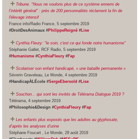
Tribune. "Nous ne voulons plus de ce système ennemi de
l’intérêt général" : près de 200 personnalités réclament la fin de
l'élevage intensif
France info/Radio France, 5 septembre 2019
#DroitDesAnimaux #
PhilippeReigné
#
Lise
Cynthia Fleury: "le soin, c'est ce qui fonde notre humanisme"
Stéphanie Gallet, RCF Radio, 5 septembre 2019
#
Humanisme
#
CynthiaFleury
#
Fap
Scolariser son enfant handicapé, « une bataille permanente »
Séverin Graveleau, Le Monde, 4 septembre 2019
#HandicapÀLÉcole #
SergeEbersold
#
Lise
Souchon... qui sont les invités de Télérama Dialogue 2019 ?
Télérama, 4 septembre 2019
#Philosophie&Design
#
CynthiaFleury
#
Fap
Les enfants plus exposés que les adultes au glyphosate,
d’après les analyses d’urine
Stéphane Foucart , Le Monde, 28 août 2019