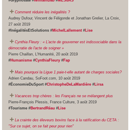
#Glyphosate
#
WilliamDab
#
MESuRS
Comment réduire les inégalités ?
Audrey Dufour, Vincent de Féligonde et Jonathan Grelier, La Croix,
27 août 2019
#InégalitésEtSolutions #
MichelLallement
#
Lise
Cynthia Fleury : « L'acte de gouverner est indissociable dans la
démocratie de l'acte de soigner »
Pierre Chaillan, L'Humanité, 20 août 2019
#
Humanisme
#
CynthiaFleury
#
Fap
Mais pourquoi la Ligue 1 paie-t-elle autant de charges sociales?
Adrien Candau, SoFoot.com, 10 août 2019
#ÉconomieDuSport #
ChristopheDeLaMardière
#
Lirsa
Vacances trop chères : les Français ne se mélangent plus
Pierre-François Plessis, France Culture, 3 août 2019
#Tourisme #
BertrandRéau
#
Lise
La crainte des éleveurs bovins face à la ratification du CETA :
"Sur ce sujet, on se fait peur pour rien"