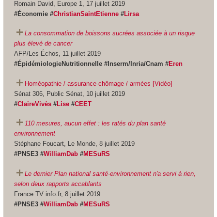
Romain David, Europe 1, 17 juillet 2019
#Économie #
ChristianSaintEtienne
#
Lirsa
La consommation de boissons sucrées associée à un risque
plus élevé de cancer
AFP/Les Échos, 11 juillet 2019
#ÉpidémiologieNutritionnelle #Inserm/Inria/Cnam #
Eren
Homéopathie / assurance-chômage / armées [Vidéo]
Sénat 306, Public Sénat, 10 juillet 2019
#
ClaireVivès
#
Lise
#
CEET
110 mesures, aucun effet : les ratés du plan santé
environnement
Stéphane Foucart, Le Monde, 8 juillet 2019
#PNSE3 #
WilliamDab
#
MESuRS
Le dernier Plan national santé-environnement n'a servi à rien,
selon deux rapports accablants
France TV info.fr, 8 juillet 2019
#PNSE3 #
WilliamDab
#
MESuRS