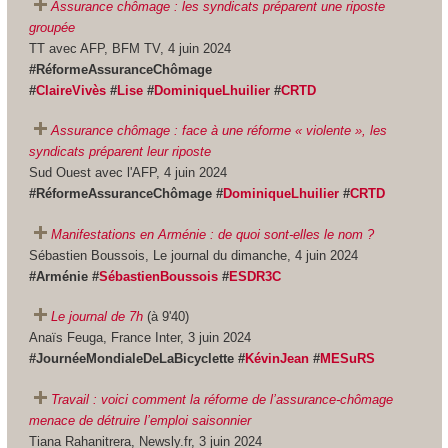
Assurance chômage : les syndicats préparent une riposte
groupée
TT avec AFP, BFM TV, 4 juin 2024
#RéformeAssuranceChômage
#
ClaireVivès
#
Lise
#
DominiqueLhuilier
#
CRTD
Assurance chômage : face à une réforme « violente », les
syndicats préparent leur riposte
Sud Ouest avec l'AFP, 4 juin 2024
#RéformeAssuranceChômage #
DominiqueLhuilier
#
CRTD
Manifestations en Arménie : de quoi sont-elles le nom ?
Sébastien Boussois, Le journal du dimanche, 4 juin 2024
#Arménie #
SébastienBoussois
#
ESDR3C
Le journal de 7h
(à 9'40)
Anaïs Feuga, France Inter, 3 juin 2024
#JournéeMondialeDeLaBicyclette #
KévinJean
#
MESuRS
Travail : voici comment la réforme de l’assurance-chômage
menace de détruire l’emploi saisonnier
Tiana Rahanitrera, Newsly.fr, 3 juin 2024