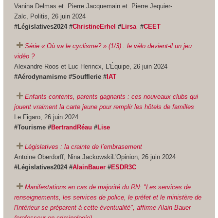
Vanina Delmas et Pierre Jacquemain et Pierre Jequier-
Zalc, Politis, 26 juin 2024
#Législatives2024 #
ChristineErhel
#
Lirsa
#
CEET
Série « Où va le cyclisme? » (1/3) : le vélo devient-il un jeu
vidéo ?
Alexandre Roos et Luc Herincx, L'Équipe, 26 juin 2024
#Aérodynamisme #Soufflerie #
IAT
Enfants contents, parents gagnants : ces nouveaux clubs qui
jouent vraiment la carte jeune pour remplir les hôtels de familles
Le Figaro, 26 juin 2024
#Tourisme #
BertrandRéau
#
Lise
Législatives : la crainte de l’embrasement
Antoine Oberdorff, Nina JackowskiL'Opinion, 26 juin 2024
#Législatives2024 #
AlainBauer
#
ESDR3C
Manifestations en cas de majorité du RN: "Les services de
renseignements, les services de police, le préfet et le ministère de
l'Intérieur se préparent à cette éventualité", affirme Alain Bauer
(professeur en criminologie)