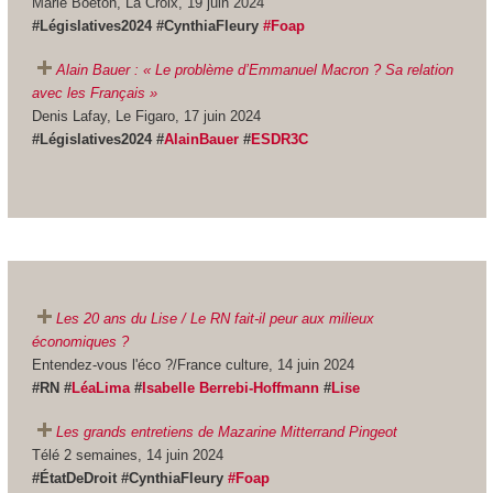
Marie Boëton, La Croix, 19 juin 2024
#Législatives2024 #CynthiaFleury
#Foap
Alain Bauer : « Le problème d’Emmanuel Macron ? Sa relation
avec les Français »
Denis Lafay, Le Figaro, 17 juin 2024
#Législatives2024 #
AlainBauer
#
ESDR3C
Les 20 ans du Lise / Le RN fait-il peur aux milieux
économiques ?
Entendez-vous l'éco ?/France culture, 14 juin 2024
#RN #
LéaLima
#
Isabelle Berrebi-Hoffmann
#
Lise
Les grands entretiens de Mazarine Mitterrand Pingeot
Télé 2 semaines, 14 juin 2024
#ÉtatDeDroit #CynthiaFleury
#Foap