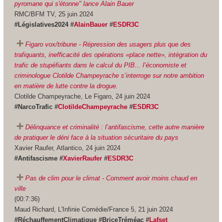
pyromane qui s'étonne" lance Alain Bauer
RMC/BFM TV, 25 juin 2024
#Législatives2024 #
AlainBauer
#
ESDR3C
Figaro vox/tribune - Répression des usagers plus que des
trafiquants, inefficacité des opérations «place nette», intégration du
trafic de stupéfiants dans le calcul du PIB... l’économiste et
criminologue Clotilde Champeyrache s’interroge sur notre ambition
en matière de lutte contre la drogue.
Clotilde Champeyrache, Le Figaro, 24 juin 2024
#NarcoTrafic #
ClotildeChampeyrache
#
ESDR3C
Délinquance et criminalité : l’antifascisme, cette autre manière
de pratiquer le déni face à la situation sécuritaire du pays
Xavier Raufer, Atlantico, 24 juin 2024
#Antifascisme #
XavierRaufer
#
ESDR3C
Pas de clim pour le climat - Comment avoir moins chaud en
ville
(00:7:36)
Maud Richard, L'Infinie Comédie/France 5, 21 juin 2024
#RéchauffementClimatique #BriceTréméac #
Lafset