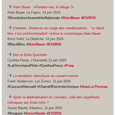
Alain Bauer : «Pendant moi, le déluge ?»
Alain Bauer, Le Figaro, 14 juin 2024
#DissolutionAssembléeNationale #
AlainBauer
#
ESDR3C
Entretien. Violences en marge des manifestations : "Le black
bloc s’est professionnalisé" estime le criminologue Alain Bauer
Brice Vidal, La Dépêche, 14 juin 2024
#BlackBloc #
AlainBauer
#
ESDR3C
Don et Doña Quichotte
Cynthia Fleury, L'Humanité,12 juin 2024
#LaChroniquePhilo #CynthiaFleury
#Foap
La révolution silencieuse du courant continu
Frank Niedercorn, Les Échos, 11 juin 2024
#CourantAlternatif #ChaireDÉlectrotechnique #
JeanLucThomas
Après la dépénalisation du cannabis, celle des stupéfiants
chimiques aux Etats-Unis ?
Xavier Raufer, Atlantico, 11 juin 2024
#Drogues #
XavierRaufer
#
ESDR3C