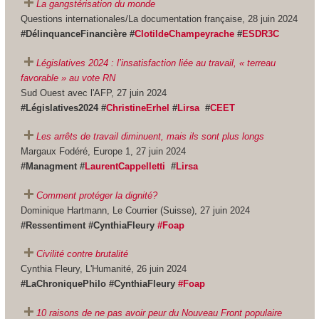
La gangstérisation du monde
Questions internationales/La documentation française, 28 juin 2024
#DélinquanceFinancière #
ClotildeChampeyrache
#
ESDR3C
Législatives 2024 : l’insatisfaction liée au travail, « terreau
favorable » au vote RN
Sud Ouest avec l'AFP, 27 juin 2024
#Législatives2024 #
ChristineErhel
#
Lirsa
#
CEET
Les arrêts de travail diminuent, mais ils sont plus longs
Margaux Fodéré, Europe 1, 27 juin 2024
#Managment #
LaurentCappelletti
#
Lirsa
Comment protéger la dignité?
Dominique Hartmann, Le Courrier (Suisse), 27 juin 2024
#Ressentiment #CynthiaFleury
#Foap
Civilité contre brutalité
Cynthia Fleury, L'Humanité, 26 juin 2024
#LaChroniquePhilo #CynthiaFleury
#Foap
10 raisons de ne pas avoir peur du Nouveau Front populaire