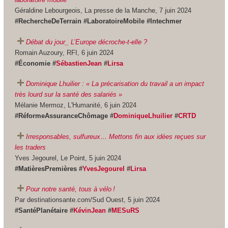
Géraldine Lebourgeois, La presse de la Manche, 7 juin 2024
#RechercheDeTerrain #LaboratoireMobile #Intechmer
Débat du jour_ L’Europe décroche-t-elle ?
Romain Auzoury, RFI, 6 juin 2024
#Économie #
SébastienJean
#
Lirsa
Dominique Lhuilier : « La précarisation du travail a un impact
très lourd sur la santé des salariés »
Mélanie Mermoz, L'Humanité, 6 juin 2024
#RéformeAssuranceChômage #
DominiqueLhuilier
#
CRTD
Irresponsables, sulfureux… Mettons fin aux idées reçues sur
les traders
Yves Jegourel, Le Point, 5 juin 2024
#MatièresPremières #
YvesJegourel
#
Lirsa
Pour notre santé, tous à vélo !
Par destinationsante.com/Sud Ouest, 5 juin 2024
#SantéPlanétaire #
KévinJean
#
MESuRS