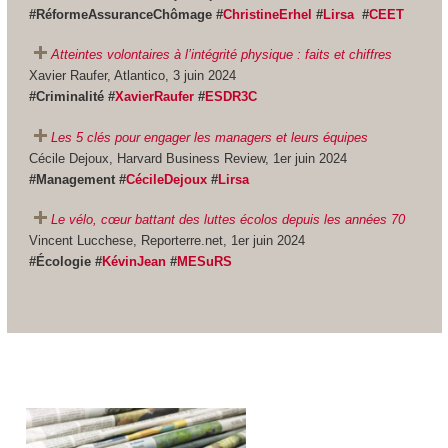
#RéformeAssuranceChômage #
ChristineErhel
#
Lirsa
#
CEET
Atteintes volontaires à l’intégrité physique : faits et chiffres
Xavier Raufer, Atlantico, 3 juin 2024
#Criminalité #
XavierRaufer
#
ESDR3C
Les 5 clés pour engager les managers et leurs équipes
Cécile Dejoux, Harvard Business Review, 1er juin 2024
#Management #
CécileDejoux
#
Lirsa
Le vélo, cœur battant des luttes écolos depuis les années 70
Vincent Lucchese, Reporterre.net, 1er juin 2024
#Écologie #
KévinJean
#
MESuRS