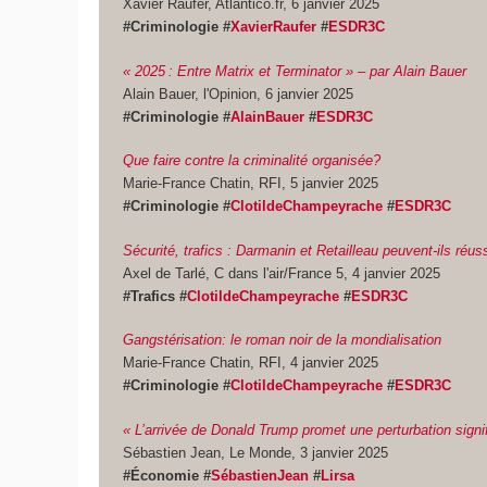
Xavier Raufer, Atlantico.fr, 6 janvier 2025
#Criminologie #
XavierRaufer
#
ESDR3C
« 2025 : Entre Matrix et Terminator » – par Alain Bauer
Alain Bauer, l'Opinion, 6 janvier 2025
#Criminologie #
AlainBauer
#
ESDR3C
Que faire contre la criminalité organisée?
Marie-France Chatin, RFI, 5 janvier 2025
#Criminologie #
ClotildeChampeyrache
#
ESDR3C
Sécurité, trafics : Darmanin et Retailleau peuvent-ils réuss
Axel de Tarlé, C dans l'air/France 5, 4 janvier 2025
#Trafics #
ClotildeChampeyrache
#
ESDR3C
Gangstérisation: le roman noir de la mondialisation
Marie-France Chatin, RFI, 4 janvier 2025
#Criminologie #
ClotildeChampeyrache
#
ESDR3C
« L’arrivée de Donald Trump promet une perturbation sign
Sébastien Jean, Le Monde, 3 janvier 2025
#Économie #
SébastienJean
#
Lirsa