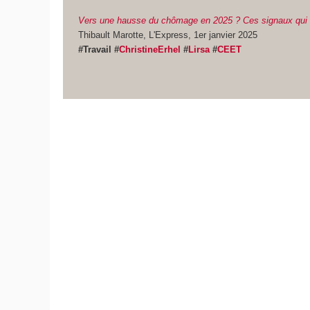
Vers une hausse du chômage en 2025 ? Ces signaux qui fo
Thibault Marotte, L'Express, 1er janvier 2025
#Travail #
ChristineErhel
#
Lirsa
#
CEET