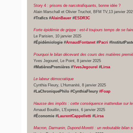
Story 4 : prisons de narcotrafiquants, bonne idée ?
Alain Marschall et Olivier Truchot, BFM TV,13 janvier 20
#Trafics #
AlainBauer
#
ESDR3C
Forte épidémie de grippe : est-il toujours temps de se fair
Le Parisien, 10 janvier 2025
#Épidémiologie #
ArnaudFontanet
#
Pacri
#InstitutPas
Pourquoi le bilan décevant des cours des matières premiè
Yves Jegourel, Le Point, 8 janvier 2025
#MatièresPremières #
YvesJegourel
#
Lirsa
Le labeur démocratique
Cynthia Fleury, L'Humanité, 8 janvier 2025
#LaChroniquePhilo #CynthiaFleury
#Foap
Hausse des impôts : cette conséquence inattendue sur l
Arnaud Bouillin, L'Express, 6 janvier 2025
#Économie #
LaurentCappelletti
#
Lirsa
Macron, Darmanin, Dupond-Moretti : un redoutable bilan sé