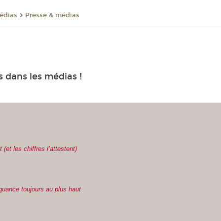
médias
Presse & médias
 dans les médias !
et les chiffres l’attestent)
nquance toujours au plus haut