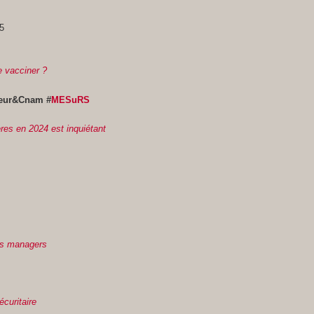
25
e vacciner ?
teur&Cnam #
MESuRS
res en 2024 est inquiétant
es managers
curitaire