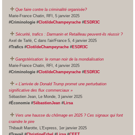
Que faire contre la criminalité organisée?
Marie-France Chatin, RFI, 5 janvier 2025
#Criminologie #
ClotildeChampeyrache
#
ESDR3C
Sécurité, trafics : Darmanin et Retailleau peuvent-ils réussir ?
Axel de Tarlé, C dans l'air/France 5, 4 janvier 2025
#Trafics #
ClotildeChampeyrache
#
ESDR3C
Gangstérisation: le roman noir de la mondialisation
Marie-France Chatin, RFI, 4 janvier 2025
#Criminologie #
ClotildeChampeyrache
#
ESDR3C
« L’arrivée de Donald Trump promet une perturbation
significative des flux commerciaux »
Sébastien Jean, Le Monde, 3 janvier 2025
#Économie #
SébastienJean
#
Lirsa
Vers une hausse du chômage en 2025 ? Ces signaux qui font
craindre le pire
Thibault Marotte, L'Express, 1er janvier 2025
#Travail #
ChristineErhel
#
Lirsa
#
CEET