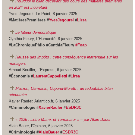
Pourquoi le bilan décevant des cours des matières premières
en 2024 est inquiétant
Yves Jegourel, Le Point, 8 janvier 2025
#MatièresPremières #
YvesJegourel
#
Lirsa
Le labeur démocratique
Cynthia Fleury, L'Humanité, 8 janvier 2025
#LaChroniquePhilo #CynthiaFleury
#Foap
Hausse des impôts : cette conséquence inattendue sur les
managers
Arnaud Bouillin, L'Express, 6 janvier 2025
#Économie #
LaurentCappelletti
#
Lirsa
Macron, Darmanin, Dupond-Moretti : un redoutable bilan
sécuritaire
Xavier Raufer, Atlantico.fr, 6 janvier 2025
#Criminologie #
XavierRaufer
#
ESDR3C
« 2025 : Entre Matrix et Terminator » – par Alain Bauer
Alain Bauer, l'Opinion, 6 janvier 2025
#Criminologie #
AlainBauer
#
ESDR3C