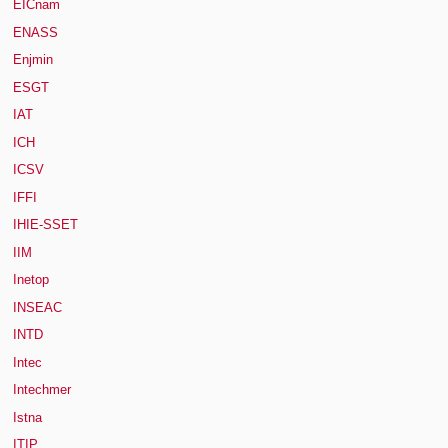
EICnam
ENASS
Enjmin
ESGT
IAT
ICH
ICSV
IFFI
IHIE-SSET
IIM
Inetop
INSEAC
INTD
Intec
Intechmer
Istna
ITIP