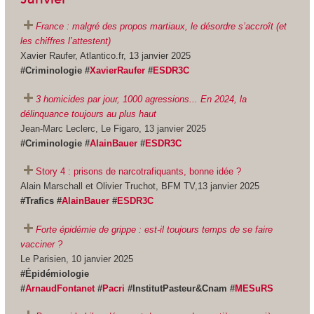
France : malgré des propos martiaux, le désordre s’accroît (et
les chiffres l’attestent)
Xavier Raufer, Atlantico.fr, 13 janvier 2025
#Criminologie #
XavierRaufer
#
ESDR3C
3 homicides par jour, 1000 agressions... En 2024, la
délinquance toujours au plus haut
Jean-Marc Leclerc, Le Figaro, 13 janvier 2025
#Criminologie #
AlainBauer
#
ESDR3C
Story 4 : prisons de narcotrafiquants, bonne idée ?
Alain Marschall et Olivier Truchot, BFM TV,13 janvier 2025
#Trafics #
AlainBauer
#
ESDR3C
Forte épidémie de grippe : est-il toujours temps de se faire
vacciner ?
Le Parisien, 10 janvier 2025
#Épidémiologie
#
ArnaudFontanet
#
Pacri
#InstitutPasteur&Cnam #
MESuRS