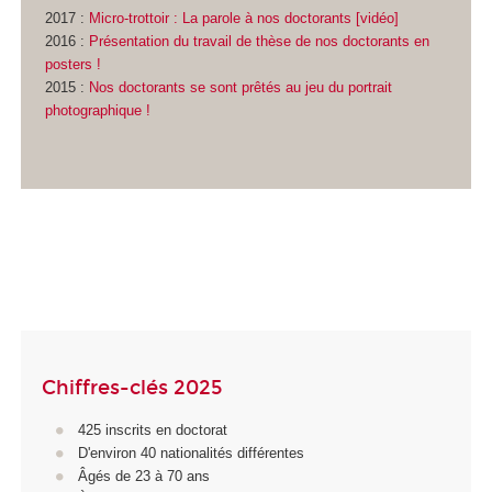
2017 :
Micro-trottoir : La parole à nos doctorants [vidéo]
2016 :
Présentation du travail de thèse de nos doctorants en
posters !
2015 :
Nos doctorants se sont prêtés au jeu du portrait
photographique !
Chiffres-clés 2025
425 inscrits en doctorat
D'environ 40 nationalités différentes
Âgés de 23 à 70 ans