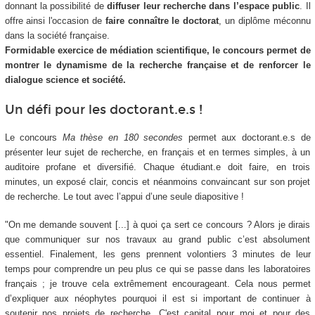
donnant la possibilité de
diffuser leur recherche dans l’espace public
. Il
offre ainsi l'occasion de
faire connaître le doctorat
, un diplôme méconnu
dans la société française.
Formidable exercice de médiation scientifique, le concours permet de
montrer le dynamisme de la recherche française et de renforcer le
dialogue science et société.
Un défi pour les doctorant.e.s !
Le concours
Ma thèse en 180 secondes
permet aux doctorant.e.s de
présenter leur sujet de recherche, en français et en termes simples, à un
auditoire profane et diversifié. Chaque étudiant.e doit faire, en trois
minutes, un exposé clair, concis et néanmoins convaincant sur son projet
de recherche. Le tout avec l’appui d’une seule diapositive !
"On me demande souvent [...] à quoi ça sert ce concours ? Alors je dirais
que communiquer sur nos travaux au grand public c’est absolument
essentiel. Finalement, les gens prennent volontiers 3 minutes de leur
temps pour comprendre un peu plus ce qui se passe dans les laboratoires
français ; je trouve cela extrêmement encourageant. Cela nous permet
d’expliquer aux néophytes pourquoi il est si important de continuer à
soutenir nos projets de recherche. C'est capital pour moi et pour des