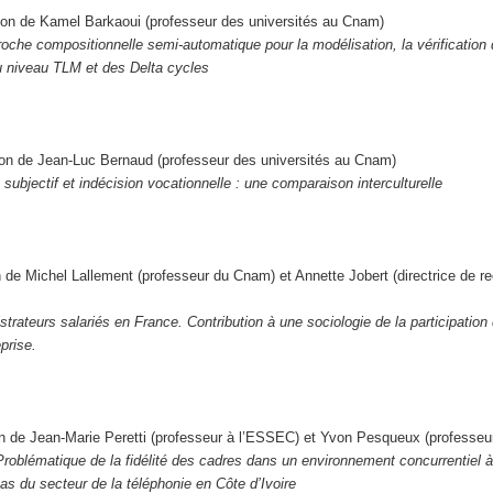
ion de Kamel Barkaoui (professeur des universités au Cnam)
oche compositionnelle semi-automatique pour la modélisation, la vérificatio
au niveau TLM et des Delta cycles
tion de Jean-Luc Bernaud (professeur des universités au Cnam)
 subjectif et indécision vocationnelle : une comparaison interculturelle
n de Michel Lallement (professeur du Cnam) et Annette Jobert (directrice de r
trateurs salariés en France. Contribution à une sociologie de la participation
prise.
on de Jean-Marie Peretti (professeur à l’ESSEC) et Yvon Pesqueux (professe
roblématique de la fidélité des cadres dans un environnement concurrentiel à
 cas du secteur de la téléphonie en Côte d’Ivoire