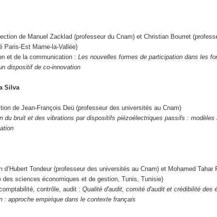
rection de Manuel Zacklad (professeur du Cnam) et Christian Bourret (profess
té Paris-Est Marne-la-Vallée)
ion et de la communication :
Les nouvelles formes de participation dans les f
 dispositif de co-innovation
a Silva
ction de Jean-François Deü (professeur des universités au Cnam)
 du bruit et des vibrations par dispositifs piézoélectriques passifs : modèle
sation
on d’Hubert Tondeur (professeur des universités au Cnam) et Mohamed Tahar 
té des sciences économiques et de gestion, Tunis, Tunisie)
omptabilité, contrôle, audit :
Qualité d'audit, comité d'audit et crédibilité des 
n : approche empirique dans le contexte français