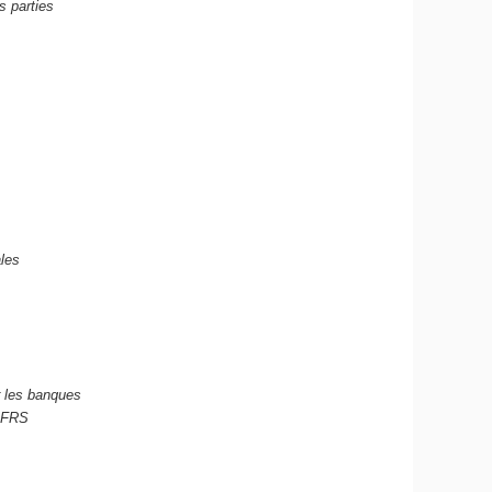
s parties
les
r les banques
/IFRS