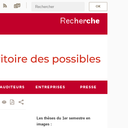
Rec
her
ch
e
AUDITEURS
ENTREPRISES
PRESSE
Les thèses du 1er semestre en
images :