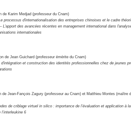
on de Karim Medjad (professeur du Cnam)
Le processus d'internationalisation des entreprises chinoises et le cadre théor
 L'apport des avancées récentes en management international dans l'analys
isations internationales
ion de Jean Guichard (professeur émérite du Cnam)
 d'intégration et construction des identités professionnelles chez de jeunes p
rations
on de Jean-Fançois Zagury (professeur au Cnam) et Matthieu Montes (maître 
des de criblage virtuel in silico : importance de l’évaluation et application à l
l’interleukine 6