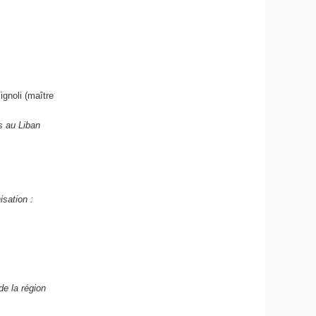
gnoli (maître
s au Liban
isation :
e la région