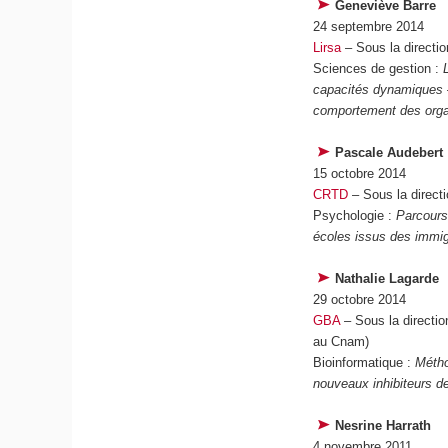
Geneviève Barre
24 septembre 2014
Lirsa
– Sous la directi
Sciences de gestion :
capacités dynamiques –
comportement des organ
Pascale Audebert
15 octobre 2014
CRTD
– Sous la direct
Psychologie :
Parcours
écoles issus des immig
Nathalie Lagarde
29 octobre 2014
GBA
– Sous la directi
au Cnam)
Bioinformatique :
Métho
nouveaux inhibiteurs de 
Nesrine Harrath
4 novembre 2011