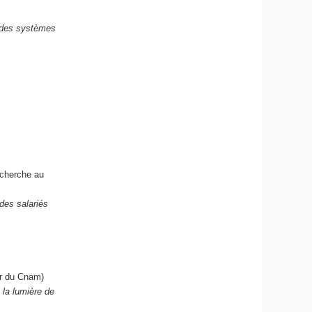
n des systèmes
echerche au
 des salariés
ur du Cnam)
 la lumière de