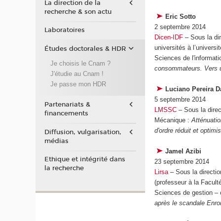
La direction de la
recherche & son actu
Eric Sotto
2 septembre 2014
Laboratoires
Dicen-IDF
– Sous la di
universités à l’universi
Études doctorales & HDR
Sciences de l'informat
Je choisis le Cnam ?
consommateurs. Vers un
J'étudie au Cnam !
Je passe mon HDR
Luciano Pereira D
5 septembre 2014
Partenariats &
LMSSC
– Sous la dire
financements
Mécanique :
Atténuation
d'ordre réduit et optimi
Diffusion, vulgarisation,
médias
Jamel Azibi
Ethique et intégrité dans
23 septembre 2014
la recherche
Lirsa
– Sous la directi
(professeur à la Facul
Sciences de gestion – c
après le scandale Enro