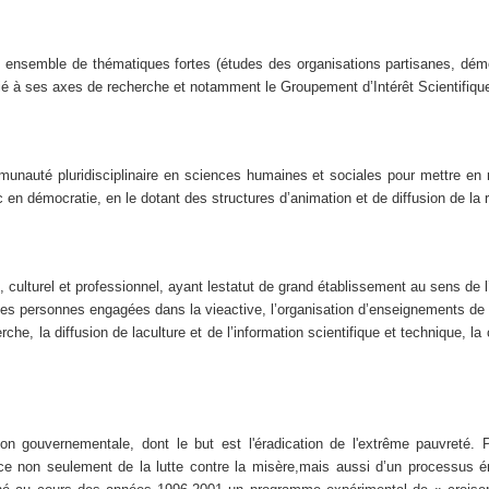
ensemble de thématiques fortes (études des organisations partisanes, démocra
t lié à ses axes de recherche et notamment le Groupement d’Intérêt Scientifiq
unauté pluridisciplinaire en sciences humaines et sociales pour mettre en ré
 en démocratie, en le dotant des structures d’animation et de diffusion de la 
 culturel et professionnel, ayant lestatut de grand établissement au sens de l’
des personnes engagées dans la vieactive, l’organisation d’enseignements de f
erche, la diffusion de laculture et de l’information scientifique et technique, 
n gouvernementale, dont le but est l'éradication de l'extrême pauvreté. 
 non seulement de la lutte contre la misère,mais aussi d’un processus éma