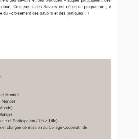
t des savoirs et des pratiques » auquel participaient des
cipation, Croisement des Savoirs est né de ce programme ; il
rte du «croisement des savoirs et des pratiques». r
e
art Monde)
t Monde)
 Monde)
Monde)
ie et Participation / Univ. Lille)
 et chargée de mission au Collège Coopératif de