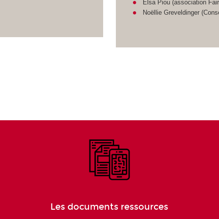
Elsa Piou (association Fai
Noëllie Greveldinger (Cons
Les documents ressources