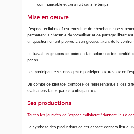
communicable et construit dans le temps.
Mise en oeuvre
L’espace collaboratif est constitué de chercheur.euse.s acad
permettent à chacun.e de formaliser et de partager librement 
un questionnement propres à son groupe, avant de le confront
Le travail en groupes de pairs se fait selon une temporalité
par an.
Les participant.e.s s'engagent à participer aux travaux de l'es
Un comité de pilotage, composé de représentant.e.s des diffé
évaluations faites par les participant.e.s.
Ses productions
Toutes les journées de l'espace collaboratif donnent lieu à d
La synthèse des productions de cet espace donnera lieu à un c