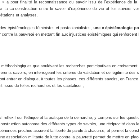
s »
a pour finalité la reconnaissance du savoir issu de l’expérience de la 
r la co-construction entre le savoir d’expérience de vie et les savoirs ve
prétations et analyses.
 des épistémologies féministes et postcolonialistes,
une « épistémologie po
r contre la pauvreté en mettant fin aux injustices épistémiques qui renforcent
t méthodologiques que soulèvent les recherches participatives en croisement 
férents savoirs, en interrogeant les critères de validation et de légitimité des
ont entrer en dialogue, à toutes les phases, ces différents savoirs, en France et
t issus de telles recherches et les capitaliser ;
l réflexif sur l'éthique et la pratique de la démarche, y compris sur les questi
construction autonome des différents types de savoirs, une réciprocité dans l
iences proches assurent la liberté de parole à chacun.e, et permet la constru
ne association militante de lutte contre la pauvreté permet de mettre en plac