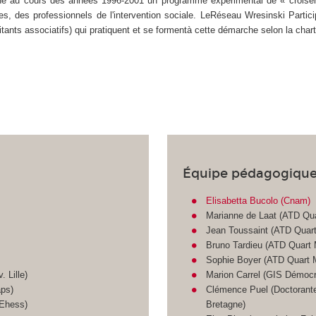
é au cours des années 1996-2001 un programme expérimental de « croisemen
es, des professionnels de l'intervention sociale. LeRéseau Wresinski Parti
ilitants associatifs) qui pratiquent et se formentà cette démarche selon la cha
Équipe pédagogiqu
Elisabetta Bucolo (Cnam)
Marianne de Laat (ATD Qu
Jean Toussaint (ATD Quar
Bruno Tardieu (ATD Quart
Sophie Boyer (ATD Quart 
 Lille)
Marion Carrel (GIS Démocrat
aps)
Clémence Puel (Doctorante
 Ehess)
Bretagne)