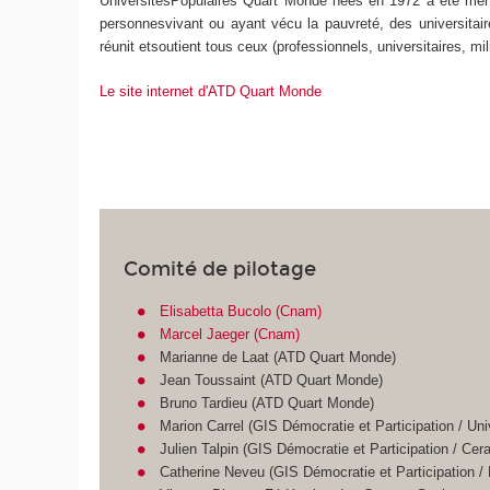
UniversitésPopulaires Quart Monde nées en 1972 a été men
personnesvivant ou ayant vécu la pauvreté, des universitair
réunit etsoutient tous ceux (professionnels, universitaires, m
Le site internet d'ATD Quart Monde
Comité de pilotage
Elisabetta Bucolo (Cnam)
Marcel Jaeger (Cnam)
Marianne de Laat (ATD Quart Monde)
Jean Toussaint (ATD Quart Monde)
Bruno Tardieu (ATD Quart Monde)
Marion Carrel (GIS Démocratie et Participation / Univ.
Julien Talpin (GIS Démocratie et Participation / Cer
Catherine Neveu (GIS Démocratie et Participation /