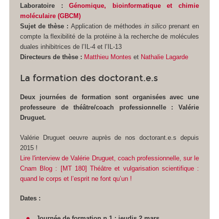
Laboratoire :
Génomique, bioinformatique et chimie
moléculaire (GBCM)
Sujet de thèse :
Application de méthodes
in silico
prenant en
compte la flexibilité de la protéine à la recherche de molécules
duales inhibitrices de l’IL-4 et l’IL-13
Directeurs de thèse :
Matthieu Montes
et
Nathalie Lagarde
La formation des doctorant.e.s
Deux journées de formation sont organisées avec une
professeure de théâtre/coach professionnelle : Valérie
Druguet.
Valérie Druguet oeuvre auprès de nos doctorant.e.s depuis
2015 !
Lire l'interview de Valérie Druguet, coach professionnelle, sur le
Cnam Blog : [MT 180] Théâtre et vulgarisation scientifique :
quand le corps et l’esprit ne font qu’un !
Dates :
Journée de formation n.1 : jeudis 2 mars