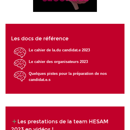
Les docs de référence
Le cahier de la.du candidat.e 2023
Le cahier des organisateurs 2023
Quelques pistes pour la préparation de nos
candidat.e.s
Les prestations de la team HESAM
2023 en vidéos !