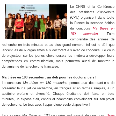
Le CNRS et la Conférence
des présidents d’université
(CPU) organisent dans toute
la France la seconde édition
du concours
Ma thèse en
180 secondes
. Faire
comprendre des années de
recherche en trois minutes et au plus grand nombre, tel est le défi que
lancent les deux organismes aux doctorant.e.s avec ce concours. Ce coup
de projecteur sur les jeunes chercheur.e.s les invitera à développer leurs
compétences en communication, mais permettra aussi de montrer le
dynamisme de la recherche française.
Ma thèse en 180 secondes : un défi pour les doctorant.e.s !
Le concours
Ma thèse en 180 secondes
permet aux doctorant.e.s de
présenter leur sujet de recherche, en français et en termes simples, à un
auditoire profane et diversifié. Chaque étudiant.e doit faire, en trois
minutes, un exposé clair, concis et néanmoins convaincant sur son projet
de recherche. Le tout avec l’appui d’une seule diapositive !
Le concours
Ma thèse en 180 secondes
est inspiré du concours
Three