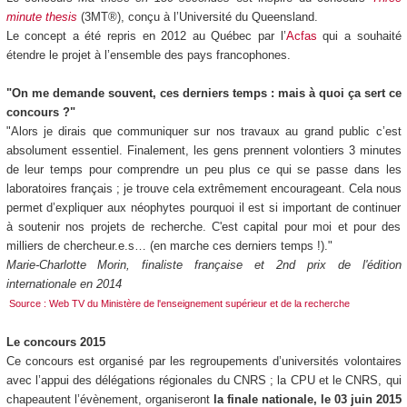
minute thesis
(3MT®), conçu à l’Université du Queensland.
Le concept a été repris en 2012 au Québec par l’
Acfas
qui a souhaité
étendre le projet à l’ensemble des pays francophones.
"On me demande souvent, ces derniers temps : mais à quoi ça sert ce
concours ?"
"Alors je dirais que communiquer sur nos travaux au grand public c’est
absolument essentiel. Finalement, les gens prennent volontiers 3 minutes
de leur temps pour comprendre un peu plus ce qui se passe dans les
laboratoires français ; je trouve cela extrêmement encourageant. Cela nous
permet d’expliquer aux néophytes pourquoi il est si important de continuer
à soutenir nos projets de recherche. C'est capital pour moi et pour des
milliers de chercheur.e.s… (en marche ces derniers temps !)."
Marie-Charlotte Morin, finaliste française et 2nd prix de l'édition
internationale en 2014
Source : Web TV du Ministère de l'enseignement supérieur et de la recherche
Le concours 2015
Ce concours est organisé par les regroupements d’universités volontaires
avec l’appui des délégations régionales du CNRS ; la CPU et le CNRS, qui
chapeautent l’évènement, organiseront
la finale nationale, le 03 juin 2015