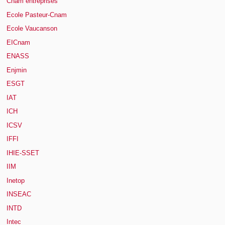
Cnam entreprises
Ecole Pasteur-Cnam
Ecole Vaucanson
EICnam
ENASS
Enjmin
ESGT
IAT
ICH
ICSV
IFFI
IHIE-SSET
IIM
Inetop
INSEAC
INTD
Intec