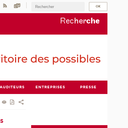
Rec
her
ch
e
AUDITEURS
ENTREPRISES
PRESSE
es