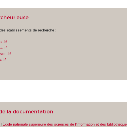
rcheur.euse
 des établissements de recherche :
s.fr/
a.fr/
erm.fr/
.fr/
 de la documentation
l’
École nationale supérieure des sciences de l'information et des bibliothèque