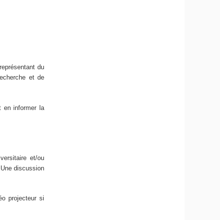
représentant du
 recherche et de
t en informer la
ersitaire et/ou
. Une discussion
éo projecteur si