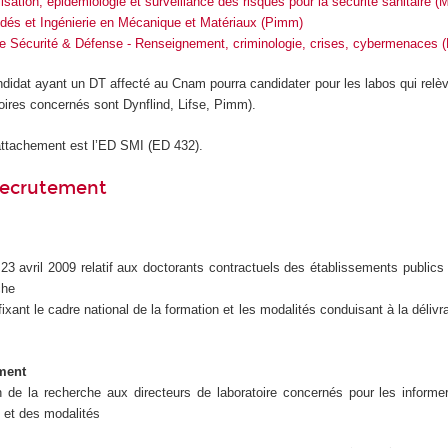
isation, épidémiologie et surveillance des risques pour la sécurité sanitaire
édés et Ingénierie en Mécanique et Matériaux (Pimm)
pe Sécurité & Défense - Renseignement, criminologie, crises, cybermenaces
didat ayant un DT affecté au Cnam pourra candidater pour les labos qui rel
oires concernés sont Dynflind, Lifse, Pimm).
attachement est l’ED SMI (ED 432).
recrutement
23 avril 2009 relatif aux doctorants contractuels des établissements public
che
ixant le cadre national de la formation et les modalités conduisant à la déliv
ment
on de la recherche aux directeurs de laboratoire concernés pour les inform
 et des modalités