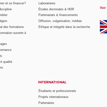
er et se financer?
Laboratoires
Voir 
iscipline
Études doctorales & HDR
métier
Partenariats & financements
égion
Diffusion, vulgarisation, médias
al des formations
Ethique et intégrité dans la recherche
formation ouverte à
tages
lternance
is
t qualité
ons
INTERNATIONAL
Étudiants et professionnels
Projets internationaux
Partenaires