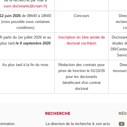
de la recherche par mail à
suivi.doctorants@cnam.fr
)
12 juin 2026
de 08h00 à 18h00
Concours
Direc
(visio possible sous certaines
recher
conditions)
co
À partir du 1er juillet 2026 et au
Inscription en 1ère année de
Doctoran
plus tard
le 6 septembre 2026
doctorat via Adum
études d
DR/Centre
Servic
Au plus tard à la fin du mois
Rédaction des contrats pour
Dire
prise de fonction le 01/10/26
ressour
pour les doctorants
bénéficiant d'un contrat
doctoral
RECHERCHE
RÉS
formation
La direction de la recherche & son actu