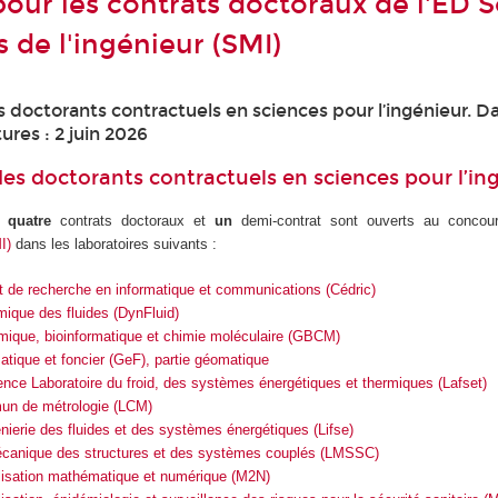
our les contrats doctoraux de l'ED 
 de l'ingénieur (SMI)
doctorants contractuels en sciences pour l’ingénieur. Da
ures : 2 juin 2026
s doctorants contractuels en sciences pour l’in
,
quatre
contrats doctoraux et
un
demi-contrat sont ouverts au concou
I)
dans les laboratoires suivants :
t de recherche en informatique et communications (Cédric)
ique des fluides (DynFluid)
mique, bioinformatique et chimie moléculaire (GBCM)
tique et foncier (GeF), partie géomatique
ce Laboratoire du froid, des systèmes énergétiques et thermiques (Lafset)
un de métrologie (LCM)
énierie des fluides et des systèmes énergétiques (Lifse)
écanique des structures et des systèmes couplés (LMSSC)
lisation mathématique et numérique (M2N)