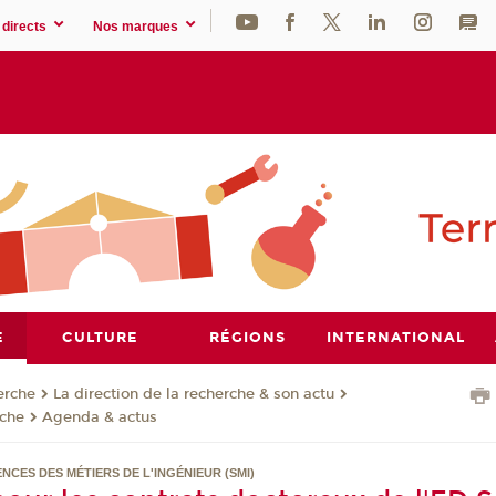
directs
Nos marques
E
CULTURE
RÉGIONS
INTERNATIONAL
erche
La direction de la recherche & son actu
rche
Agenda & actus
ENCES DES MÉTIERS DE L'INGÉNIEUR (SMI)