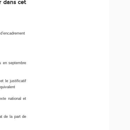
r dans cet
e d’encadrement
es en septembre
 le justificatif
équivalent
exte national et
t de la part de