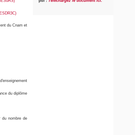
pdf :
Téléchargez le document ici.
 (MESuRS)
 (ESDR3C)
èvent du Cnam et
s d'enseignement
rance du diplôme
er du nombre de