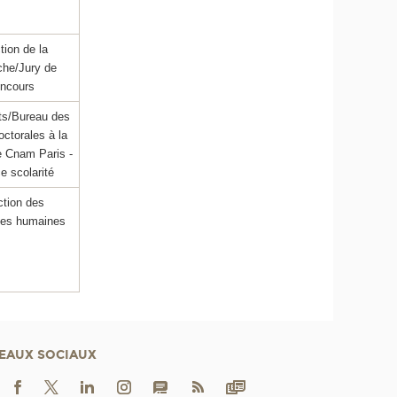
tion de la
che/Jury de
ncours
ts/Bureau des
octorales à la
 Cnam Paris -
e scolarité
ction des
ces humaines
EAUX SOCIAUX