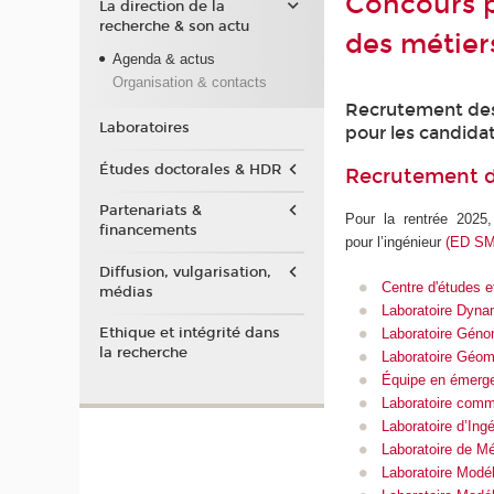
Concours p
La direction de la
recherche & son actu
des métiers
Agenda & actus
Organisation & contacts
Recrutement des 
Laboratoires
pour les candidat
Études doctorales & HDR
Recrutement de
Partenariats &
Pour la rentrée 2025
financements
pour l’ingénieur
(ED SM
Diffusion, vulgarisation,
Centre d'études e
médias
Laboratoire Dynam
Ethique et intégrité dans
Laboratoire Géno
la recherche
Laboratoire Géoma
Équipe en émergen
Laboratoire comm
Laboratoire d’Ing
Laboratoire de M
Laboratoire Modé