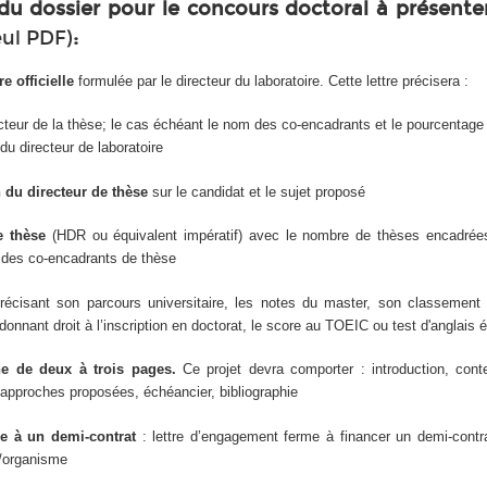
u dossier pour le concours doctoral à présente
eul PDF)
:
e officielle
formulée par le directeur du laboratoire. Cette lettre précisera :
cteur de la thèse; le cas échéant le nom des co-encadrants et le pourcentag
 du directeur de laboratoire
n du directeur de thèse
sur le candidat et le sujet proposé
de thèse
(HDR ou équivalent impératif) avec le nombre de thèses encadré
 des co-encadrants de thèse
précisant son parcours universitaire, les notes du master, son classement et
donnant droit à l’inscription en doctorat, le score au TOEIC ou test d'anglais 
he de deux à trois pages.
Ce projet devra comporter : introduction, cont
s, approches proposées, échéancier, bibliographie
re à un demi-contrat
: lettre d’engagement ferme à financer un demi-contra
n/organisme