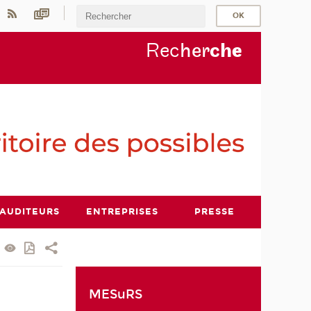
Rec
her
ch
e
AUDITEURS
ENTREPRISES
PRESSE
MESuRS