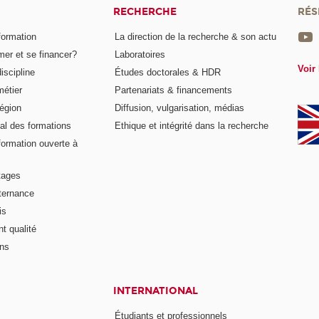
RECHERCHE
RÉS
formation
La direction de la recherche & son actu
er et se financer?
Laboratoires
Voir 
iscipline
Études doctorales & HDR
métier
Partenariats & financements
égion
Diffusion, vulgarisation, médias
al des formations
Ethique et intégrité dans la recherche
formation ouverte à
tages
lternance
is
t qualité
ons
INTERNATIONAL
Étudiants et professionnels