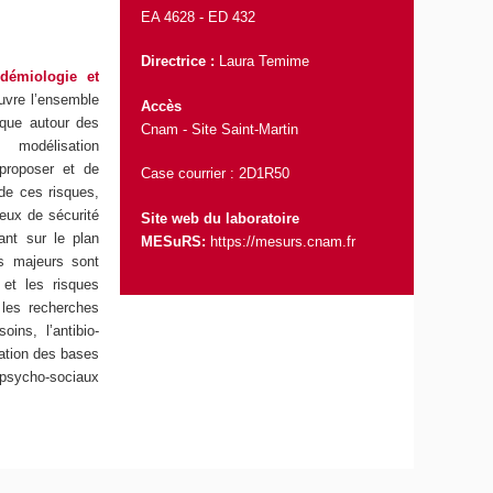
EA 4628 -
ED 432
Directrice
:
Laura Temime
idémiologie et
uvre l’ensemble
Accès
que autour des
Cnam - Site Saint-Martin
, modélisation
 proposer et de
Case courrier : 2D1R50
 de ces risques,
eux de sécurité
Site web du laboratoire
ant sur le plan
MESuRS:
https://mesurs.cnam.fr
s majeurs sont
 et les risques
 les recherches
oins, l’antibio-
isation des bases
s psycho-sociaux