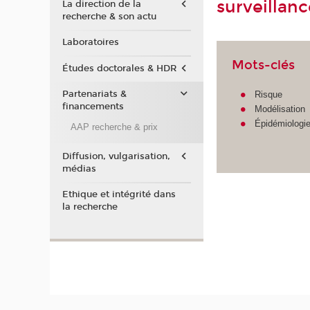
surveillan
La direction de la
recherche & son actu
Laboratoires
Mots-clés
Études doctorales & HDR
Partenariats &
Risque
financements
Modélisation
Épidémiologi
AAP recherche & prix
Diffusion, vulgarisation,
médias
Ethique et intégrité dans
la recherche