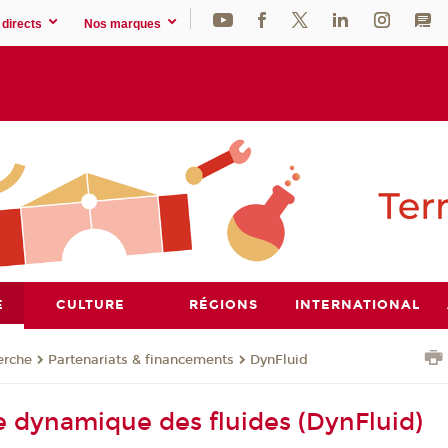
directs
Nos marques
E
CULTURE
RÉGIONS
INTERNATIONAL
erche
Partenariats & financements
DynFluid
e dynamique des fluides (DynFluid)