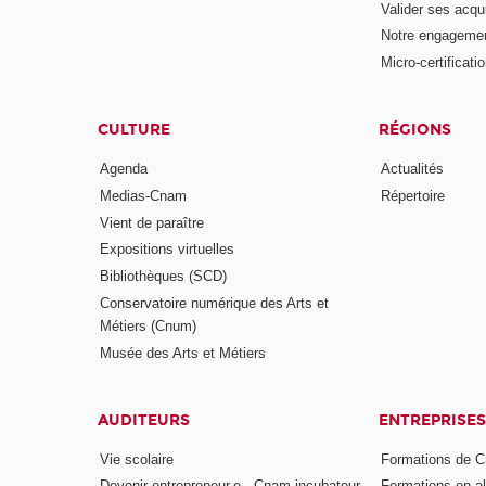
Valider ses acqu
Notre engagemen
Micro-certificati
CULTURE
RÉGIONS
Agenda
Actualités
Medias-Cnam
Répertoire
Vient de paraître
Expositions virtuelles
Bibliothèques (SCD)
Conservatoire numérique des Arts et
Métiers (Cnum)
Musée des Arts et Métiers
AUDITEURS
ENTREPRISES
Vie scolaire
Formations de C
Devenir entrepreneur.e - Cnam incubateur
Formations en a