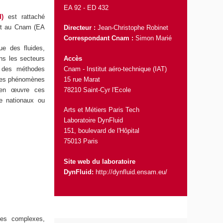
EA 92 -
ED 432
d)
est rattaché
t au Cnam (EA
Directeur :
Jean-Christophe Robinet
Correspondant Cnam :
Simon Marié
e des fluides,
Accès
ns les secteurs
Cnam - Institut aéro-technique (IAT)
pe des méthodes
15 rue Marat
 des phénomènes
78210 Saint-Cyr l'Ecole
t en œuvre ces
e nationaux ou
Arts et Métiers Paris Tech
Laboratoire DynFluid
151, boulevard de l'Hôpital
75013 Paris
Site web du laboratoire
DynFluid:
http://dynfluid.ensam.eu/
les complexes,