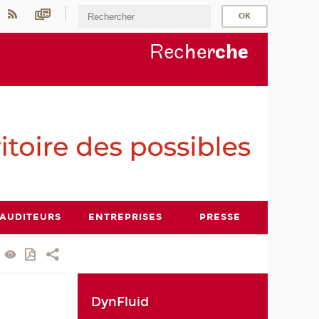
Rec
her
ch
e
AUDITEURS
ENTREPRISES
PRESSE
DynFluid