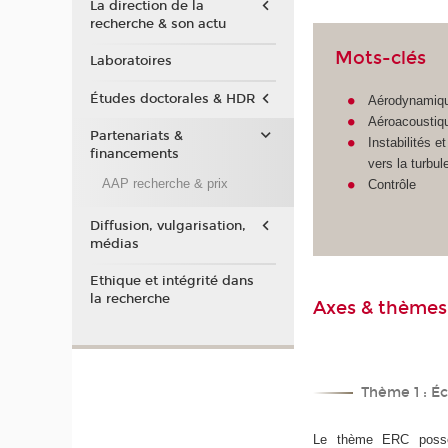
La direction de la
recherche & son actu
Mots-clés
Laboratoires
Études doctorales & HDR
Aérodynamiq
Aéroacoustiq
Partenariats &
Instabilités et
financements
vers la turbul
AAP recherche & prix
Contrôle
Diffusion, vulgarisation,
médias
Ethique et intégrité dans
la recherche
Axes & thèmes
Thème 1 : É
Le thème ERC possèd