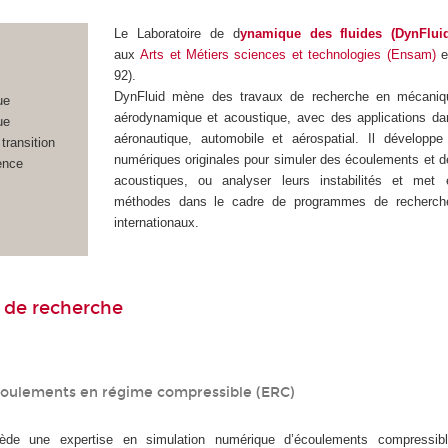
Le Laboratoire de d
ynamique des fluides (DynFlui
aux
Arts et Métiers sciences et technologies (Ensam)
e
92).
DynFluid mène des travaux de recherche en mécaniqu
ue
aérodynamique et acoustique, avec des applications da
ue
aéronautique, automobile et aérospatial. Il dévelop
 transition
numériques originales pour simuler des écoulements et
ence
acoustiques, ou analyser leurs instabilités et me
méthodes dans le cadre de programmes de recherch
internationaux.
 de recherche
coulements en régime compressible (ERC)
e une expertise en simulation numérique d’écoulements compressib