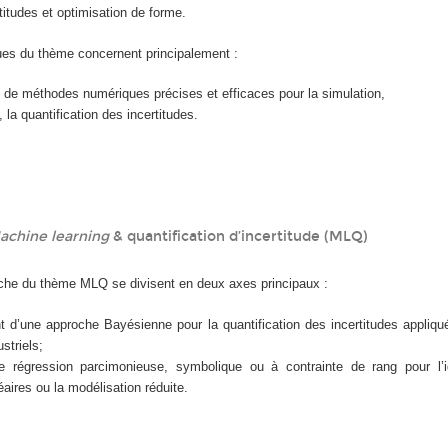
rtitudes et optimisation de forme.
ques du thème concernent principalement :
de méthodes numériques précises et efficaces pour la simulation,
, la quantification des incertitudes.
achine learning
& quantification d’incertitude (MLQ)
rche du thème MLQ se divisent en deux axes principaux :
 d’une approche Bayésienne pour la quantification des incertitudes appliq
striels;
régression parcimonieuse, symbolique ou à contrainte de rang pour l’id
aires ou la modélisation réduite.